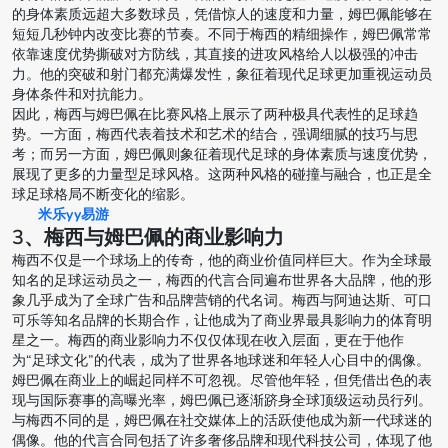
的身体素质远超大多数球员，凭借惊人的速度和力量，姆巴佩能够在
短短几秒钟内改变比赛的节奏。不同于梅西的精细操作，姆巴佩常常
依靠速度优势撕破对方防线，其直接的进攻风格给人以极强的冲击
力。他的突破和射门都充满爆发性，象征着现代足球更加重视运动员
身体条件和对抗能力。
因此，梅西与姆巴佩在比赛风格上展示了两种极具代表性的足球趋
势。一方面，梅西代表着技术和艺术的结合，强调细腻的技巧与思
考；而另一方面，姆巴佩则象征着现代足球的身体素质与速度优势，
展现了更多的力量型足球风格。这两种风格的碰撞与融合，也正是全
球足球格局不断变化的缩影。
米乐yy易游
3、梅西与姆巴佩的商业影响力
梅西不仅是一个球场上的传奇，他的商业价值同样巨大。作为全球最
知名的足球运动员之一，梅西的代言合同遍布世界各大品牌，他的形
象几乎成为了全球广告和品牌营销的代名词。梅西与阿迪达斯、可口
可乐等知名品牌的长期合作，让他成为了商业界最具影响力的体育明
星之一。梅西的商业影响力不仅仅体现在收入层面，更在于他作
为“足球文化”的代表，成为了世界各地球迷和年轻人心目中的偶像。
姆巴佩在商业上的崛起同样不可忽视。尽管他年轻，但凭借出色的表
现与国际赛事的高曝光率，姆巴佩已逐渐跻身全球顶级运动员行列。
与梅西不同的是，姆巴佩在社交媒体上的活跃使他成为新一代球迷的
偶像。他的代言合同包括了许多奢侈品牌和现代科技公司，体现了他