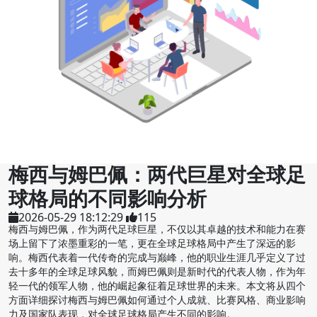
梅西与姆巴佩：两代巨星对全球足
球格局的不同影响分析
2026-05-29 18:12:29
115
梅西与姆巴佩，作为两代足球巨星，不仅以其卓越的技术和能力在赛
场上留下了浓墨重彩的一笔，更在全球足球格局中产生了深远的影
响。梅西代表着一代传奇的完成与巅峰，他的职业生涯几乎定义了过
去十多年的全球足球风貌，而姆巴佩则是新时代的代表人物，作为年
轻一代的领军人物，他的崛起象征着足球世界的未来。本文将从四个
方面详细探讨梅西与姆巴佩如何通过个人成就、比赛风格、商业影响
力及国家队表现，对全球足球格局产生不同的影响。