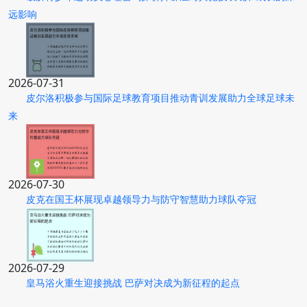
远影响
2026-07-31
皮尔洛积极参与国际足球教育项目推动青训发展助力全球足球未
来
2026-07-30
皮克在国王杯展现卓越领导力与防守智慧助力球队夺冠
2026-07-29
皇马浴火重生迎接挑战 巴萨对决成为新征程的起点