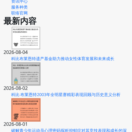
资讯中心
服务种类
联络官网
最新内容
2026-08-04
科比布莱恩特遗产基金助力推动女性体育发展和未来成长
2026-08-02
科比·布莱恩特2003年全明星赛精彩表现回顾与历史意义分析
2026-08-01
破解青少年运动员心理密码探析抑郁症对其竞技表现和成长的深