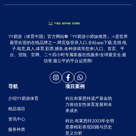
YY易游（体育中国）官方网站⚽️『YY易游小师妹推荐』,⭐️是世界
最受欢迎的在线品牌之一,网页版登录入口,全站app下载,竞猜,电
子,电竞,真人,体育,彩票,捕鱼,各种游戏等您来!入口、首页、平
台、登陆、官网、二十四小时专属客服在线服务!全球最安全,最
信誉,最公平的平台运营商!
导航
项目案例
介绍YY易游体育
科比布莱恩特遗产基金助
力推动女性体育发展和未
精品项目
来成长
资讯中心
科比·布莱恩特2003年全明
星赛精彩表现回顾与历史
服务种类
意义分析