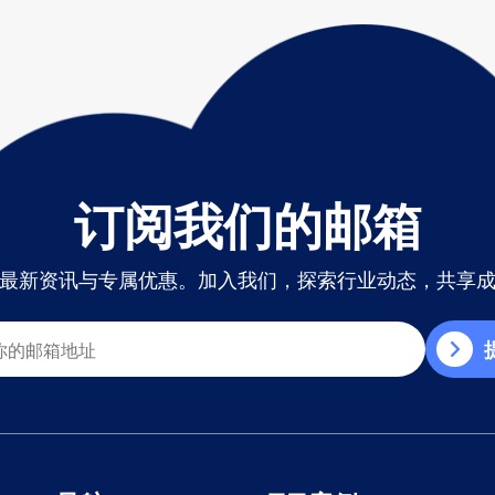
订阅我们的邮箱
最新资讯与专属优惠。加入我们，探索行业动态，共享