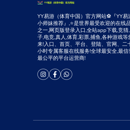
YY易游（体育中国）官方网站⚽️『YY易
小师妹推荐』,⭐️是世界最受欢迎的在线
之一,网页版登录入口,全站app下载,竞猜
子,电竞,真人,体育,彩票,捕鱼,各种游戏等
来!入口、首页、平台、登陆、官网、二
小时专属客服在线服务!全球最安全,最信
最公平的平台运营商!