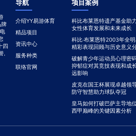
导航
项目案例
游
介绍YY易游体育
科比布莱恩特遗产基金助
品牌
女性体育发展和未来成长
,电
精品项目
您
科比·布莱恩特2003年全
资讯中心
十四
精彩表现回顾与历史意义
誉,
服务种类
破解青少年运动员心理密
抑郁症对其竞技表现和成
联络官网
远影响
皮克在国王杯展现卓越领
防守智慧助力球队夺冠
皇马如何打破巴萨主导地
西甲巅峰的关键因素分析