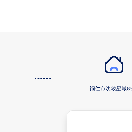
铜仁市沈狡星域6