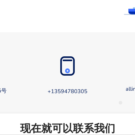
all
5号
+13594780305
现在就可以联系我们