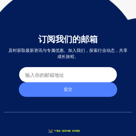
订阅我们的邮箱
及时获取最新资讯与专属优惠。加入我们，探索行业动态，共享
成长旅程。
提交