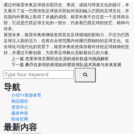
通过对格雷米奥足球俱乐部历史、青训、成就与球迷文化的探讨，本
文展示了这一巴西传统足球俱乐部如何深刻融入巴西的足球文化，并
在国内外赛场上取得了卓越的成绩。格雷米奥不仅仅是一个足球俱乐
部，它还是巴西足球文化的一部分，代表着巴西足球的技艺、精神与
传承。
展望未来，格雷米奥将继续发挥其在足球领域的影响力，不仅为巴西
足球注入新的活力，也将在全球范围内传播巴西独特的足球文化。在
全球化与现代化的背景下，格雷米奥依然保持着对传统足球精神的坚
持，并通过不断创新，为世界足球舞台贡献着自己的力量。
上一篇
杰里米埃文斯职业生涯的成长轨迹与挑战解析
下一篇
桑乔在多特的表现如何塑造球队战术风格与未来发展
导航
介绍YY易游体育
精品项目
资讯中心
服务种类
联络官网
最新内容