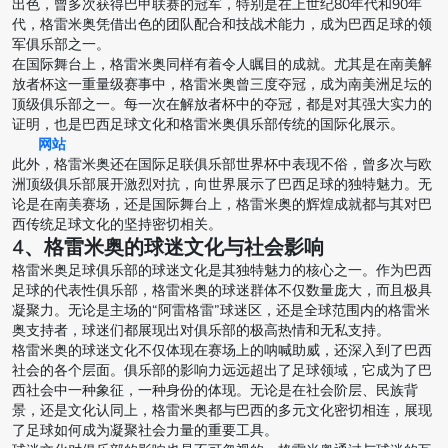
出色，曾多次获得巴甲联赛的冠军，特别是在上世纪80年代和90年
代，格雷米奥凭借出色的团队配合和技战术能力，成为巴西足球的领
军俱乐部之一。
在国际舞台上，格雷米奥同样有着令人瞩目的成就。尤其是在南美解
放者杯这一重量级赛事中，格雷米奥曾三度夺冠，成为南美洲足坛的
顶级俱乐部之一。每一次在解放者杯中的夺冠，都是对其强大实力的
证明，也是巴西足球文化和格雷米奥俱乐部传统的国际化展示。
网站
此外，格雷米奥还在国际足联俱乐部世界杯中表现不俗，曾多次与欧
洲顶级俱乐部展开激烈对抗，向世界展示了巴西足球的独特魅力。无
论是在南美赛场，还是国际舞台上，格雷米奥的辉煌成就都与其对巴
西传统足球文化的坚持密切相关。
4、格雷米奥的球迷文化与社会影响
格雷米奥足球俱乐部的球迷文化是其独特魅力的核心之一。作为巴西
足球的代表性俱乐部，格雷米奥的球迷群体不仅数量庞大，而且极具
凝聚力。无论是主场的“阿雷格雷”球迷区，还是全球范围内的格雷米
奥支持者，球迷们都展现出对俱乐部的极高热情和无私支持。
格雷米奥的球迷文化不仅体现在赛场上的呐喊助威，还深入到了巴西
社会的各个层面。俱乐部的影响力远远超出了足球领域，它成为了巴
西社会中一种象征，一种身份的体现。无论是在社会阶层、民族背
景，还是文化认同上，格雷米奥都与巴西的多元文化密切相连，展现
了足球如何成为凝聚社会力量的重要工具。