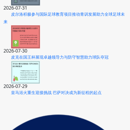
2026-07-31
皮尔洛积极参与国际足球教育项目推动青训发展助力全球足球未
来
2026-07-30
皮克在国王杯展现卓越领导力与防守智慧助力球队夺冠
2026-07-29
皇马浴火重生迎接挑战 巴萨对决成为新征程的起点