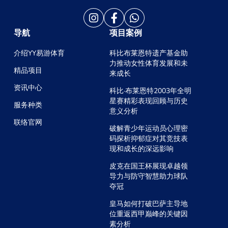
导航
项目案例
介绍YY易游体育
科比布莱恩特遗产基金助
力推动女性体育发展和未
精品项目
来成长
资讯中心
科比·布莱恩特2003年全明
星赛精彩表现回顾与历史
服务种类
意义分析
联络官网
破解青少年运动员心理密
码探析抑郁症对其竞技表
现和成长的深远影响
皮克在国王杯展现卓越领
导力与防守智慧助力球队
夺冠
皇马如何打破巴萨主导地
位重返西甲巅峰的关键因
素分析