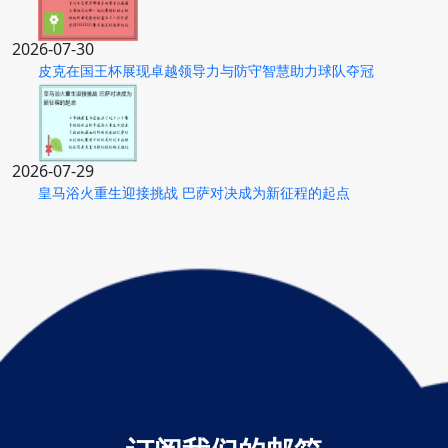
2026-07-30
皮克在国王杯展现卓越领导力与防守智慧助力球队夺冠
2026-07-29
皇马浴火重生迎接挑战 巴萨对决成为新征程的起点