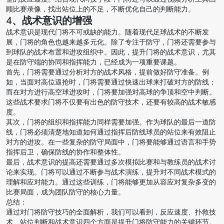
顾比赛录像，找出站位上的不足，不断优化自己的判断能力。
4、战术意识的增强
战术意识是现代门将不可或缺的能力。随着现代足球战术的不断发
展，门将的角色也越来越多元化。除了专注于防守，门将还需要参与
到球队的战术布置和进攻组织中。因此，提升门将的战术意识，尤其
是在防守端的协同和指挥能力，已经成为一项重要课题。
首先，门将需要通过分析对方的战术风格，提前做好防守准备。例
如，当面对高位逼抢时，门将需要通过快速出球来打破对方的防线；
而在对方进行高空球进攻时，门将要加强对高球的争顶和空中判断。
这些战术要求门将不仅要有出色的防守技术，还要有较高的战术敏感
度。
其次，门将的组织和指挥能力同样需要加强。作为球队的最后一道防
线，门将必须清楚地知道如何通过指挥后防线球员的站位来有效阻止
对方的进攻。在一些复杂的防守局面中，门将要能够通过语言和手势
指挥后卫，确保防线的协作和整体性。
最后，战术意识的提高还需要通过多次模拟比赛和与教练员的战术讨
论来实现。门将可以通过不断参与战术演练，提升对不同战术模式的
理解和应对能力。通过这些训练，门将能够更加从容应对复杂多变的
比赛局面，成为团队防守的核心力量。
总结：
通过对门将防守技巧的全面解析，我们可以看到，反应速度、扑救技
术、站位判断和战术意识四个方面是提升门将防守能力的关键环节。