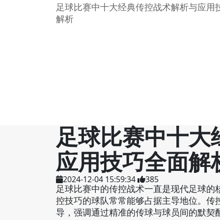
足球比赛中十大经典传控战术解析与应用
解析
足球比赛中十大
应用技巧全面解
2024-12-04 15:59:34
385
足球比赛中的传控战术一直是现代足球的
控技巧的球队常常能够占据主导地位。传
导，强调通过精准的传球与球员间的默契