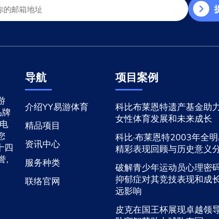
导航
项目案例
游
介绍YY易游体育
科比布莱恩特遗产基金助
品牌
女性体育发展和未来成长
,电
精品项目
您
科比·布莱恩特2003年全
资讯中心
十四
精彩表现回顾与历史意义
誉,
服务种类
破解青少年运动员心理密
抑郁症对其竞技表现和成
联络官网
远影响
皮克在国王杯展现卓越领