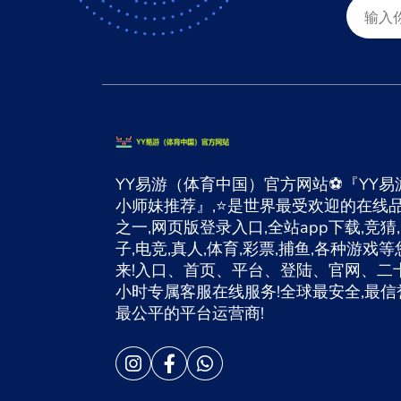
YY易游（体育中国）官方网站⚽️『YY易
小师妹推荐』,⭐️是世界最受欢迎的在线
之一,网页版登录入口,全站app下载,竞猜
子,电竞,真人,体育,彩票,捕鱼,各种游戏等
来!入口、首页、平台、登陆、官网、二
小时专属客服在线服务!全球最安全,最信
最公平的平台运营商!