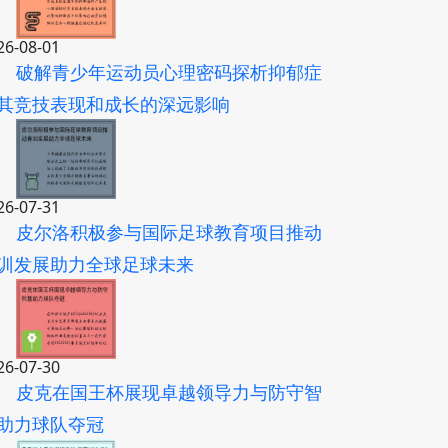
26-08-01
破解青少年运动员心理密码探析抑郁症
其竞技表现和成长的深远影响
26-07-31
皮尔洛积极参与国际足球教育项目推动
训发展助力全球足球未来
26-07-30
皮克在国王杯展现卓越领导力与防守智
助力球队夺冠