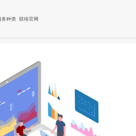
服务种类
联络官网