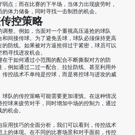
守弱点；而在比赛的下半场，当体力出现疲劳时，
员的体力储备，同时寻找一击制胜的机会。
整传控策略
的调整。例如，当面对一个重视高压逼抢的球队
合和间接传球。为了避免丢球，球队必须保持更高
方的防线。如果被对方逼抢得过于紧密，球员可以
空档寻找进攻机会。
键在于如何通过小范围的配合不断撕裂对方的防
性，例如通过二过一配合、拉扯防线、甚至利用外
，传控战术不单纯是控球，而是将控球与进攻的威
，球队的传控策略可能需要更加谨慎。在这种情况
持控球来疲劳对手，同时增加中场的控制力，通过
线的机会。
与应用技巧的全面分析，我们可以看到，传控战术
想上的体现。在不同的比赛场景和对手面前，传控