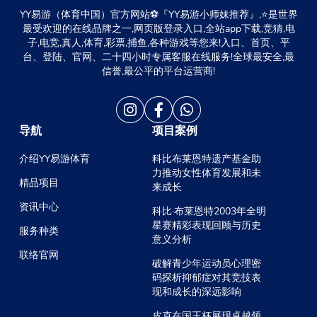
YY易游（体育中国）官方网站⚽️『YY易游小师妹推荐』,⭐️是世界
最受欢迎的在线品牌之一,网页版登录入口,全站app下载,竞猜,电
子,电竞,真人,体育,彩票,捕鱼,各种游戏等您来!入口、首页、平
台、登陆、官网、二十四小时专属客服在线服务!全球最安全,最
信誉,最公平的平台运营商!
导航
项目案例
介绍YY易游体育
科比布莱恩特遗产基金助
力推动女性体育发展和未
精品项目
来成长
资讯中心
科比·布莱恩特2003年全明
星赛精彩表现回顾与历史
服务种类
意义分析
联络官网
破解青少年运动员心理密
码探析抑郁症对其竞技表
现和成长的深远影响
皮克在国王杯展现卓越领