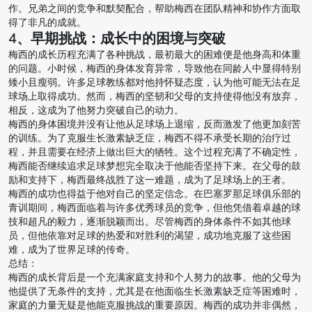
作。兄弟之间的竞争和默契配合，帮助梅西在团队精神和协作方面取
得了非凡的成就。
4、早期挑战：成长中的困境与突破
梅西的成长历程充满了各种挑战，最初最大的困难便是他身高和体重
的问题。小时候，梅西的身体发育异常，导致他在同龄人中显得特别
矮小且瘦弱。许多足球教练都对他持怀疑态度，认为他可能无法在足
球场上取得成功。然而，梅西的坚韧和父母的支持使得他没有放弃，
相反，这成为了他努力突破自己的动力。
梅西的身体困境并没有让他从足球场上退缩，反而激发了他更加刻苦
的训练。为了克服生长激素缺乏症，梅西不得不承受长期的治疗过
程，并且需要在经济上做出巨大的牺牲。这个过程充满了不确定性，
梅西能否继续追求足球梦想完全取决于他能否坚持下来。在父母的鼓
励和支持下，梅西最终战胜了这一难题，成为了足球场上的王者。
梅西的成功也得益于他对自己的坚定信念。在巴塞罗那足球俱乐部的
青训期间，梅西面临着与许多优秀球员的竞争，但他凭借着卓越的球
技和超凡的毅力，逐渐脱颖而出。尽管梅西的身体条件不如其他球
员，但他依靠对足球的热爱和对胜利的渴望，成功地克服了这些困
难，成为了世界足球的传奇。
总结：
梅西的成长背后是一个充满家庭支持和个人努力的故事。他的父母为
他提供了无条件的支持，尤其是在他面临生长激素缺乏症等困难时，
家庭的力量无疑是他能克服挑战的重要原因。梅西的成功并非偶然，