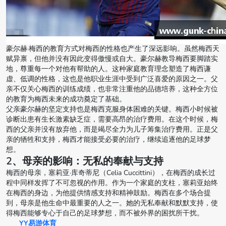
豪尔赫·梅西的教育方式对梅西的性格也产生了深远影响。虽然梅西天
赋异禀，但他并没有因此变得傲慢或自大。豪尔赫教导梅西要脚踏实
地，尊重每一个对他有帮助的人。这种家庭教育理念塑造了梅西谦
虚、低调的性格，这也是他职业生涯中受到广泛喜爱的原因之一。父
亲不仅关心梅西的训练成绩，也非常注重他的品德培养，这种全方位
的教育为梅西未来的成功奠定了基础。
父亲豪尔赫的坚定支持也是梅西克服身体困难的关键。梅西小时候被
诊断出患有生长激素缺乏症，需要高昂的治疗费用。在这个时候，梅
西的父亲并没有放弃他，而是竭尽全力为儿子筹集治疗费用。正是父
亲的牺牲和支持，梅西才能接受必要的治疗，继续追逐他的足球梦
想。
2、母亲的影响：无私的奉献与支持
梅西的母亲，塞莉亚·库奇蒂尼（Celia Cuccittini），在梅西的成长过
程中同样发挥了不可忽视的作用。作为一个家庭的支柱，塞莉亚始终
在梅西的身边，为他提供情感支持和精神鼓励。梅西在多个场合提
到，母亲是他生命中最重要的人之一。她的无私奉献和默默支持，使
得梅西能够专心于自己的足球梦想，而不被外界的困扰所干扰。
YY易游体育