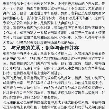
梅西的母亲不仅承担着家庭的责任，还时刻关注梅西的心理发展。作
为一个小男孩，梅西早期在成长过程中经历了不少困难，尤其是由于
身高问题，他曾一度遭遇自卑和孤独。然而，塞莉亚总是鼓励梅西保
持积极的心态，告诉他“只要你努力，没有什么是不可能的”。这种母
亲般的关爱和精神支持，是梅西从未放弃的动力之一。
另外，塞莉亚在梅西的少年时期，帮助他适应了从阿根廷到西班牙的
文化差异。梅西与家人一起移居巴塞罗那时，母亲充当了重要的情感
支柱，帮助他克服了孤独和适应新环境的困难。尽管生活条件变得更
为复杂，但母亲的关爱始终是梅西最坚实的后盾。
3、与兄弟的关系：竞争与合作并存
梅西的家中有两个兄弟：马蒂亚斯和罗德里戈。尽管梅西总是被看作
家庭中的“明星”，但他的兄弟们在梅西的成长过程中也扮演了重要角
色。梅西和他的兄弟们关系非常亲密，他们彼此支持、鼓励。在梅西
的少年时期，兄弟们常常一起踢球，这种兄弟之间的友好竞争和相互
扶持，使梅西在足球路上能够不断进步。
梅西的兄弟们并没有因梅西的成功而感到嫉妒，相反，他们对梅西的
成就感到自豪。兄弟们常常在场外为梅西加油，为他提供情感支持。
梅西也在一些采访中提到，自己的兄弟们在他成名后始终保持谦逊，
始终是他生活中的坚强后盾。在梅西迎接挑战和突破自己极限时，兄
弟们的支持和理解也起到了重要作用。
与兄弟的互动也帮助梅西在比赛中形成了强大的心理素质。即使梅西
在足球赛场上表现出色，他也常常把自己的成功归功于与兄弟们的合