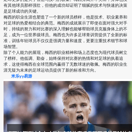
有其他球员那样强壮，但他的成功却证明了细腻的技术与快速的决策
是足球成功的关键。
梅西的职业生涯也塑造了一个新的球员榜样，他是技术、职业素养和
对足球的热爱相结合的典范。梅西的成就展示了即使在面对强大对手
时，持续的努力和对比赛的深入理解也能够帮助球员克服身体上的不
足，成为一位世界级球员。梅西也为许多足球青训营提供了全新的标
准，训练年轻球员不仅仅是强调力量和速度，更要注重技术细节和球
场智慧。
除了个人能力的展现，梅西的职业精神和场上态度也为现代球员树立
了榜样。他低调、勤奋，始终保持对比赛的热情和对足球的执着追
求，这使得梅西在全球范围内赢得了无数球迷的敬佩。梅西的职业生
涯无疑为未来的足球运动员提供了新的标准和方向。
米乐yy易游