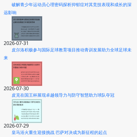
破解青少年运动员心理密码探析抑郁症对其竞技表现和成长的深
远影响
2026-07-31
皮尔洛积极参与国际足球教育项目推动青训发展助力全球足球未
来
2026-07-30
皮克在国王杯展现卓越领导力与防守智慧助力球队夺冠
2026-07-29
皇马浴火重生迎接挑战 巴萨对决成为新征程的起点