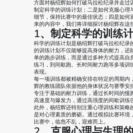
方面对杨绍辉如何打破马拉松纪录并走过
制定科学的训练计划；二是如何克服心理
细节，保持比赛中的最佳状态；四是如何
来的内容中，我们将详细探讨杨绍辉在这
1、制定科学的训练
科学的训练计划是杨绍辉打破马拉松纪录
的训练计划不仅能够提高身体的耐力，还
单的跑步训练，而是通过多种方式提高自
练习，到间歇跑、长时间耐力跑等多项训
表现。
每一项训练都被精确安排在特定的周期内
辉的教练团队依据他的身体状况与赛季安
专注于基础的耐力训练，通过长时间的慢
高速度与爆发力，通过高强度的间歇训练
此外，杨绍辉还特别注重心理训练和策略
是对心理素质的磨砺。通过模拟比赛环境
比赛中，临危不乱，迎难而上。
2、克服心理与生理