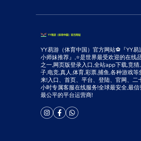
YY易游（体育中国）官方网站⚽️『YY易
小师妹推荐』,⭐️是世界最受欢迎的在线
之一,网页版登录入口,全站app下载,竞猜
子,电竞,真人,体育,彩票,捕鱼,各种游戏等
来!入口、首页、平台、登陆、官网、二
小时专属客服在线服务!全球最安全,最信
最公平的平台运营商!