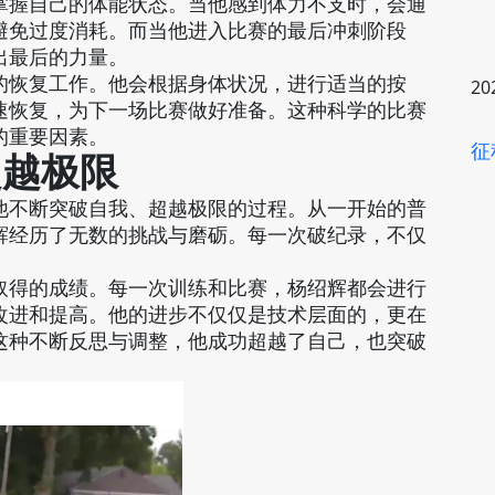
掌握自己的体能状态。当他感到体力不支时，会通
避免过度消耗。而当他进入比赛的最后冲刺阶段
出最后的力量。
的恢复工作。他会根据身体状况，进行适当的按
20
速恢复，为下一场比赛做好准备。这种科学的比赛
的重要因素。
征
超越极限
他不断突破自我、超越极限的过程。从一开始的普
辉经历了无数的挑战与磨砺。每一次破纪录，不仅
取得的成绩。每一次训练和比赛，杨绍辉都会进行
改进和提高。他的进步不仅仅是技术层面的，更在
这种不断反思与调整，他成功超越了自己，也突破