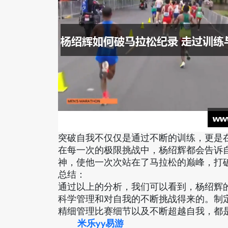
突破自我不仅仅是通过不断的训练，更是
在每一次的极限挑战中，杨绍辉都会告诉自
神，使他一次次站在了马拉松的巅峰，打
总结：
通过以上的分析，我们可以看到，杨绍辉
科学管理和对自我的不断挑战得来的。制
精细管理比赛细节以及不断超越自我，都
米乐yy易游