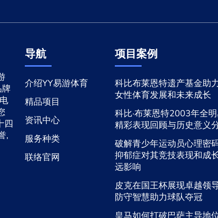
导航
项目案例
游
介绍YY易游体育
科比布莱恩特遗产基金助
品牌
女性体育发展和未来成长
,电
精品项目
您
科比·布莱恩特2003年全
资讯中心
十四
精彩表现回顾与历史意义
誉,
服务种类
破解青少年运动员心理密
抑郁症对其竞技表现和成
联络官网
远影响
皮克在国王杯展现卓越领
防守智慧助力球队夺冠
皇马如何打破巴萨主导地