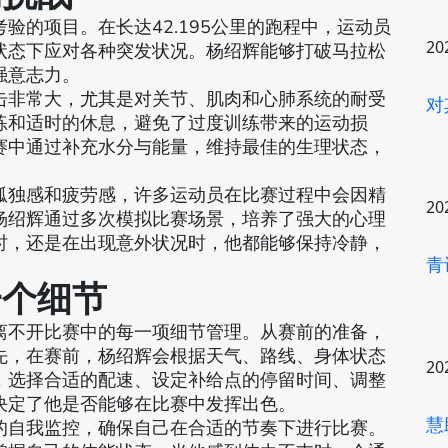
验的项目。在长达42.195公里的跑程中，运动员
20
状态下应对各种突发状况。杨绍辉能够打破马拉松
强意志力。
击非常大，尤其是对关节、肌肉和心肺系统的耐受
对
练和适时的休息，避免了过度训练带来的运动损
赛中通过补充水分与能量，维持最佳的生理状态，
孤独感和疲劳感，许多运动员在比赛过程中会因精
20
杨绍辉通过多次模拟比赛场景，培养了强大的心理
时，还是在出现意外状况时，他都能够保持冷静，
青
一个细节
离不开比赛中的每一项细节管理。从赛前的准备，
先，在赛前，杨绍辉会根据天气、路线、身体状态
20
，选择合适的配速、设定补给点的停留时间、调整
决定了他是否能够在比赛中发挥出色。
慧
的自我监控，确保自己在合适的节奏下进行比赛。