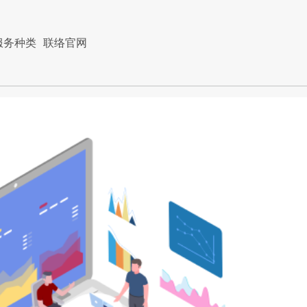
服务种类
联络官网