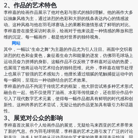
2、作品的艺术特色
李梓嘉的绘画作品展示了他对色彩与形式的独到理解。他的画作大多
以抽象风格为主，通过浓烈的色彩和大胆的线条表达内心的情感波
动。这种风格与他在羽毛球赛场上的果断和激情形成了鲜明的对比。
李梓嘉曾在接受采访时表示，绘画对于他来说是一种情感的释放和思
维的沉淀。每一幅画作，都是他对世界的独特视角。
网站
其中，一幅以“生命之舞”为主题的作品尤为引人注目。画面中交织着
浓烈的红色和金黄色，象征着生命力和能量的迸发，仿佛羽毛球场上
运动员奋力拼搏的身影。这幅作品不仅反映了李梓嘉对运动的热爱，
也展现了他将运动与艺术结合的独特思维。此外，李梓嘉在细节处理
上也展示了较强的艺术感知力，他擅长通过细腻的笔触捕捉运动中的
每一瞬间，呈现出一种动静结合的艺术效果。
李梓嘉的作品不拘泥于传统艺术的框架，他大胆尝试将多种艺术形式
融合在一起。他不仅使用了油画、水彩等传统媒介，还在部分作品中
引入了现代数字艺术元素，使得每一幅作品都具有鲜明的时代感和创
新性。这种跨界的艺术尝试，无疑让他的作品更加具有吸引力和话题
性。
3、展览对公众的影响
李梓嘉首次展示个人绘画作品的展览，无疑给马来西亚的艺术界带来
了新的气息。作为羽毛球明星，李梓嘉的艺术之路引发了广泛的讨论
和关注。许多人对于他从运动员转向艺术家的跨界表现表示惊讶，同