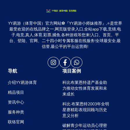
YY易游（体育中国）官方网站⚽️『YY易游小师妹推荐』,⭐️是世界
最受欢迎的在线品牌之一,网页版登录入口,全站app下载,竞猜,电
子,电竞,真人,体育,彩票,捕鱼,各种游戏等您来!入口、首页、平
台、登陆、官网、二十四小时专属客服在线服务!全球最安全,最
信誉,最公平的平台运营商!
导航
项目案例
介绍YY易游体育
科比布莱恩特遗产基金助
力推动女性体育发展和未
精品项目
来成长
资讯中心
科比·布莱恩特2003年全明
星赛精彩表现回顾与历史
服务种类
意义分析
联络官网
破解青少年运动员心理密