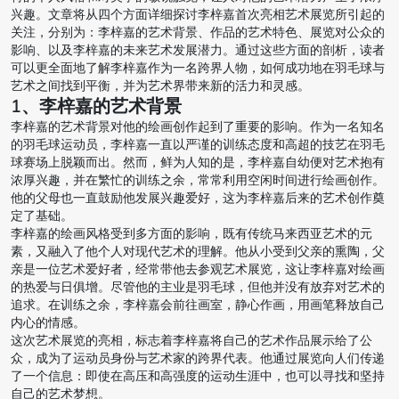
兴趣。文章将从四个方面详细探讨李梓嘉首次亮相艺术展览所引起的
关注，分别为：李梓嘉的艺术背景、作品的艺术特色、展览对公众的
影响、以及李梓嘉的未来艺术发展潜力。通过这些方面的剖析，读者
可以更全面地了解李梓嘉作为一名跨界人物，如何成功地在羽毛球与
艺术之间找到平衡，并为艺术界带来新的活力和灵感。
1、李梓嘉的艺术背景
李梓嘉的艺术背景对他的绘画创作起到了重要的影响。作为一名知名
的羽毛球运动员，李梓嘉一直以严谨的训练态度和高超的技艺在羽毛
球赛场上脱颖而出。然而，鲜为人知的是，李梓嘉自幼便对艺术抱有
浓厚兴趣，并在繁忙的训练之余，常常利用空闲时间进行绘画创作。
他的父母也一直鼓励他发展兴趣爱好，这为李梓嘉后来的艺术创作奠
定了基础。
李梓嘉的绘画风格受到多方面的影响，既有传统马来西亚艺术的元
素，又融入了他个人对现代艺术的理解。他从小受到父亲的熏陶，父
亲是一位艺术爱好者，经常带他去参观艺术展览，这让李梓嘉对绘画
的热爱与日俱增。尽管他的主业是羽毛球，但他并没有放弃对艺术的
追求。在训练之余，李梓嘉会前往画室，静心作画，用画笔释放自己
内心的情感。
这次艺术展览的亮相，标志着李梓嘉将自己的艺术作品展示给了公
众，成为了运动员身份与艺术家的跨界代表。他通过展览向人们传递
了一个信息：即使在高压和高强度的运动生涯中，也可以寻找和坚持
自己的艺术梦想。