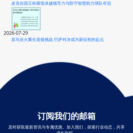
皮克在国王杯展现卓越领导力与防守智慧助力球队夺冠
2026-07-29
皇马浴火重生迎接挑战 巴萨对决成为新征程的起点
订阅我们的邮箱
及时获取最新资讯与专属优惠。加入我们，探索行业动态，共享