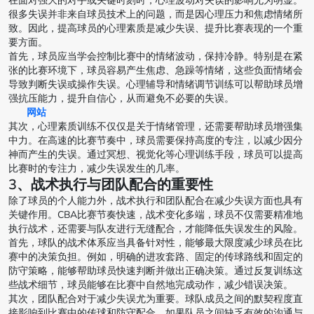
在面对强大的对手或关键时刻时，心理波动对失误的影响尤为明显。
很多失误并非来自球员技术上的问题，而是因心理压力和焦虑情绪所
致。因此，提高球员的心理素质是减少失误、提升比赛表现的一个重
要方面。
首先，球员应当学会控制比赛中的情绪波动，保持冷静。特别是在紧
张的比赛环境下，球员容易产生焦虑、急躁等情绪，这些负面情绪会
导致判断失误或操作失误。心理辅导和情绪调节训练可以帮助球员增
强抗压能力，提升自信心，从而避免不必要的失误。
网站
其次，心理素质训练不仅仅是关于情绪管理，还需要帮助球员增强集
中力。在高速的比赛节奏中，球员需要保持高度的专注，以减少因分
神而产生的失误。通过冥想、视觉化等心理训练手段，球员可以提高
比赛时的专注力，减少失误发生的几率。
3、战术执行与团队配合的重要性
除了球员的个人能力外，战术执行和团队配合在减少失误方面也具有
关键作用。CBA比赛节奏快速，战术变化多端，球员不仅需要精准地
执行战术，还需要与队友进行无缝配合，才能降低失误发生的风险。
首先，球队的战术体系应当具备针对性，能够最大限度减少球员在比
赛中的决策负担。例如，明确的进攻套路、固定的传球路线和固定的
防守策略，能够帮助球员快速判断并做出正确决策。通过反复训练这
些战术细节，球员能够在比赛中自然地完成动作，减少错误决策。
其次，团队配合对于减少失误尤为重要。球队成员之间的默契程度直
接影响到比赛中的传球和防守配合。如果队员之间缺乏有效的沟通与