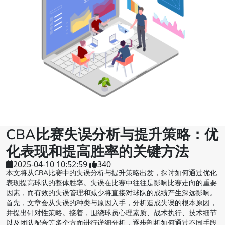
CBA比赛失误分析与提升策略：优
化表现和提高胜率的关键方法
2025-04-10 10:52:59
340
本文将从CBA比赛中的失误分析与提升策略出发，探讨如何通过优化
表现提高球队的整体胜率。失误在比赛中往往是影响比赛走向的重要
因素，而有效的失误管理和减少将直接对球队的成绩产生深远影响。
首先，文章会从失误的种类与原因入手，分析造成失误的根本原因，
并提出针对性策略。接着，围绕球员心理素质、战术执行、技术细节
以及团队配合等多个方面进行详细分析，逐步剖析如何通过不同手段