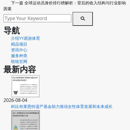
下一篇
全球运动员身价排行榜解析：背后的收入结构与行业影响
因素
导航
介绍YY易游体育
精品项目
资讯中心
服务种类
联络官网
最新内容
2026-08-04
科比布莱恩特遗产基金助力推动女性体育发展和未来成长