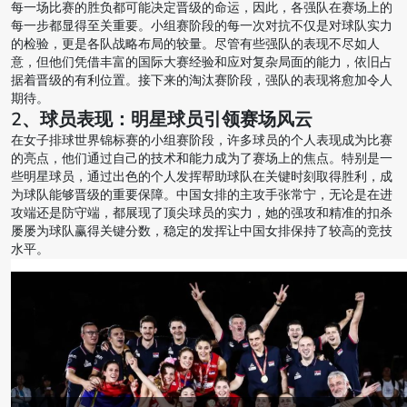
每一场比赛的胜负都可能决定晋级的命运，因此，各强队在赛场上的
每一步都显得至关重要。小组赛阶段的每一次对抗不仅是对球队实力
的检验，更是各队战略布局的较量。尽管有些强队的表现不尽如人
意，但他们凭借丰富的国际大赛经验和应对复杂局面的能力，依旧占
据着晋级的有利位置。接下来的淘汰赛阶段，强队的表现将愈加令人
期待。
2、球员表现：明星球员引领赛场风云
在女子排球世界锦标赛的小组赛阶段，许多球员的个人表现成为比赛
的亮点，他们通过自己的技术和能力成为了赛场上的焦点。特别是一
些明星球员，通过出色的个人发挥帮助球队在关键时刻取得胜利，成
为球队能够晋级的重要保障。中国女排的主攻手张常宁，无论是在进
攻端还是防守端，都展现了顶尖球员的实力，她的强攻和精准的扣杀
屡屡为球队赢得关键分数，稳定的发挥让中国女排保持了较高的竞技
水平。