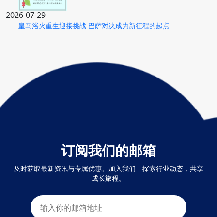
2026-07-29
皇马浴火重生迎接挑战 巴萨对决成为新征程的起点
订阅我们的邮箱
及时获取最新资讯与专属优惠。加入我们，探索行业动态，共享
成长旅程。