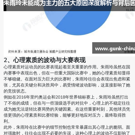
2、心理素质的波动与大赛表现
心理素质对运动员的比赛表现起着至关重要的作用。朱雨玲虽然在国
内赛事中表现出色，但在一些重大国际比赛中，她的心理素质却显得
不够稳健。在面对压力巨大的比赛时，朱雨玲往往会表现出焦虑和紧
张，尤其在关键分和决胜局中，易受情绪波动影响，这直接影响了她
的竞技状态。
例如在2016年里约奥运会和2018年世界锦标赛上，朱雨玲虽然打出
了不俗的成绩，但在与一些顶级选手的对抗中，心理上的不稳定往往
成为她无法逆转比赛局势的关键因素。在这些重要时刻，其他球员凭
借更强的心理素质和比赛经验，能够更好地应对压力，最终取得胜
利。
此外，朱雨玲在比赛中的细节控制也常常暴露出其心理上的脆弱。面
对强敌时，往往会出现不必要的失误，这种心理上的波动不仅影响了