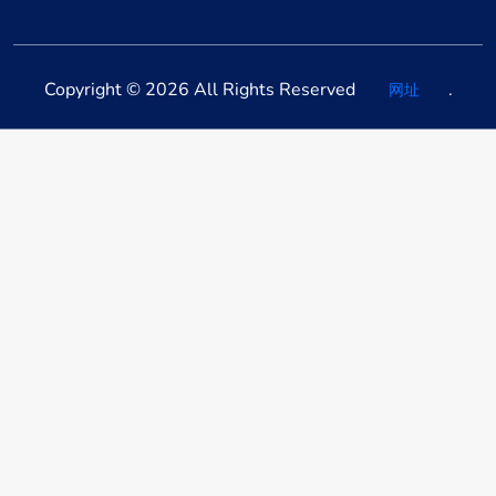
Copyright © 2026 All Rights Reserved
.
网址