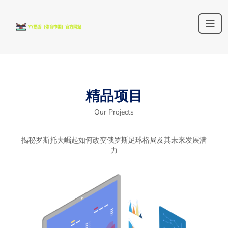
精品项目
Our Projects
揭秘罗斯托夫崛起如何改变俄罗斯足球格局及其未来发展潜
力