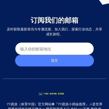
订阅我们的邮箱
及时获取最新资讯与专属优惠。加入我们，探索行业动态，共享
成长旅程。
提交
YY易游（体育中国）官方网站⚽️『YY易游小师妹推荐』,⭐️是世界