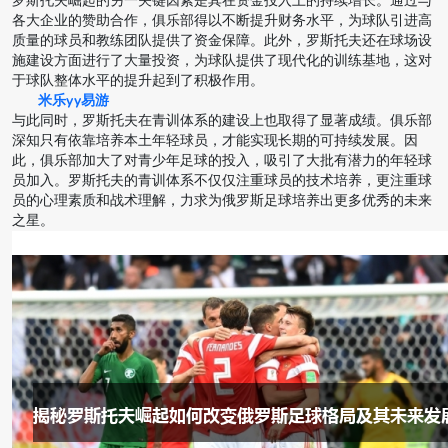
罗斯托夫崛起的另一关键因素是其在资金投入上的持续增长。通过与
各大企业的赞助合作，俱乐部得以不断提升财务水平，为球队引进高
质量的球员和教练团队提供了资金保障。此外，罗斯托夫还在球场设
施建设方面进行了大量投资，为球队提供了现代化的训练基地，这对
于球队整体水平的提升起到了积极作用。
米乐yy易游
与此同时，罗斯托夫在青训体系的建设上也取得了显著成绩。俱乐部
深知只有依靠培养本土年轻球员，才能实现长期的可持续发展。因
此，俱乐部加大了对青少年足球的投入，吸引了大批有潜力的年轻球
员加入。罗斯托夫的青训体系不仅仅注重球员的技术培养，更注重球
员的心理素质和战术理解，力求为俄罗斯足球培养出更多优秀的未来
之星。