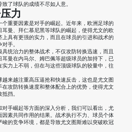
导致了球队的成绩不尽如人意。
争压力
一个重要因素是对手的崛起。近年来，欧洲足球的
日耳曼、拜仁慕尼黑等球队的崛起，使得尤文的欧
济上具有更强的实力，而且在球员的引进和战术的
争对手。
极具统治力的整体战术，不仅攻防转换迅速，而且
日耳曼在内马尔、姆巴佩等超级球员的加持下，已
在实力上不弱，但在与这些顶级球队的较量中，往
球越来越注重高压逼抢和快速反击，这也是尤文图
手在攻防转换速度和整体配合上的优势，使得尤文
效抵挡。
和对手崛起等方面的深入分析，我们可以看出，尤
面因素共同作用的结果。战术执行不力、球员个体
严峻的竞争环境，都是导致尤文图斯难以突破欧冠