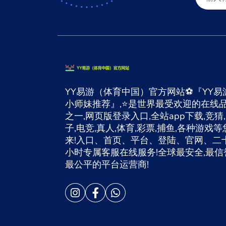
YY易游（体育中国）官方网站⚽️『YY易
小师妹推荐』,⭐️是世界最受欢迎的在线
之一,网页版登录入口,全站app下载,竞猜
子,电竞,真人,体育,彩票,捕鱼,各种游戏等
来!入口、首页、平台、登陆、官网、二
小时专属客服在线服务!全球最安全,最信
最公平的平台运营商!