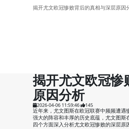
揭开尤文欧冠惨败背后的真相与深层原因
揭开尤文欧冠惨
原因分析
2026-04-06 11:59:46
145
近年来，尤文图斯在欧冠联赛中频频遭遇
强大的阵容和丰厚的历史底蕴，尤文图斯
四个方面深入分析尤文欧冠惨败的深层原