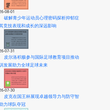
26-08-01
破解青少年运动员心理密码探析抑郁症
其竞技表现和成长的深远影响
26-07-31
皮尔洛积极参与国际足球教育项目推动
训发展助力全球足球未来
26-07-30
皮克在国王杯展现卓越领导力与防守智
助力球队夺冠