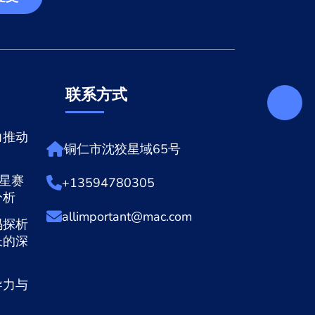
联系方式
力推动
铜仁市沈狡星域65号
明星赛
+13594780305
分析
allimportant@mac.com
码探析
长的深
导力与