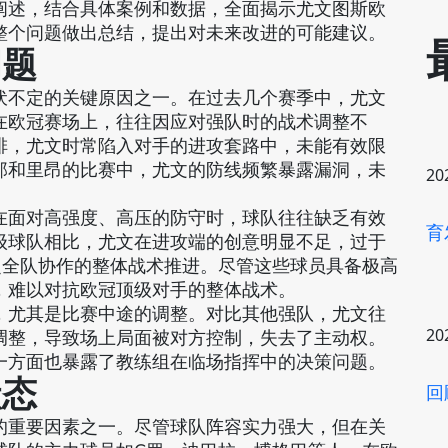
阐述，结合具体案例和数据，全面揭示尤文图斯欧
整个问题做出总结，提出对未来改进的可能建议。
问题
伏不定的关键原因之一。在过去几个赛季中，尤文
在欧冠赛场上，往往因应对强队时的战术调整不
排，尤文时常陷入对手的进攻套路中，未能有效限
那和里昂的比赛中，尤文的防线频繁暴露漏洞，未
20
在面对高强度、高压的防守时，球队往往缺乏有效
育
级球队相比，尤文在进攻端的创意明显不足，过于
乏全队协作的整体战术推进。尽管这些球员具备极高
，难以对抗欧冠顶级对手的整体战术。
，尤其是比赛中途的调整。对比其他强队，尤文往
20
调整，导致场上局面被对方控制，失去了主动权。
一方面也暴露了教练组在临场指挥中的决策问题。
状态
回
的重要因素之一。尽管球队阵容实力强大，但在关