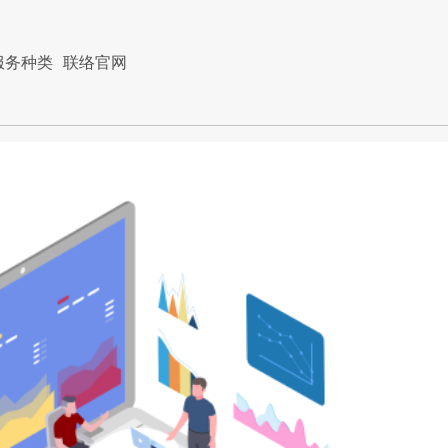
服务种类
联络官网