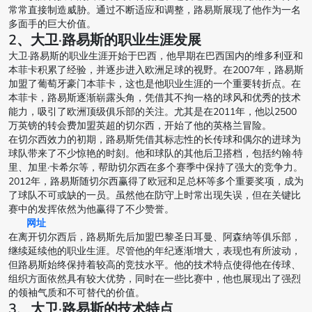
常常直接制造威胁。通过不断适应和调整，路易斯展现了他作为一名
多面手的巨大价值。
2、大卫·路易斯的职业生涯发展
大卫·路易斯的职业生涯开始于巴西，他早期在巴西国内的维多利亚和
本菲卡积累了经验，并逐步进入欧洲足球的视野。在2007年，路易斯
加盟了葡萄牙豪门本菲卡，这也是他职业生涯的一个重要转折点。在
本菲卡，路易斯逐渐崭露头角，凭借其不拘一格的球风和优秀的技术
能力，吸引了欧洲顶级俱乐部的关注。尤其是在2011年，他以2500
万英镑的转会费加盟英超的切尔西，开始了他的英格兰冒险。
在切尔西效力的初期，路易斯凭借其标志性的长传球和偶尔的进球为
球队带来了不少惊艳的时刻。他和球队的其他后卫搭档，包括约翰·特
里、加里·卡希尔等，帮助切尔西在多个赛季中保持了强大的竞争力。
2012年，路易斯随切尔西赢得了欧冠和足总杯等多个重要奖项，成为
了球队不可或缺的一员。虽然他在防守上时常出现失误，但在关键比
赛中的发挥依然为他赢得了不少赞誉。
网址
在离开切尔西后，路易斯先后加盟巴黎圣日耳曼、阿森纳等俱乐部，
继续延续他的职业生涯。尽管他的年纪逐渐增大，表现也有所波动，
但路易斯始终保持着较高的竞技水平。他的技术特点使得他在传球、
组织方面依然具有较大优势，同时在一些比赛中，他也展现出了强烈
的领袖气质和不可替代的价值。
3、大卫·路易斯的技术特点