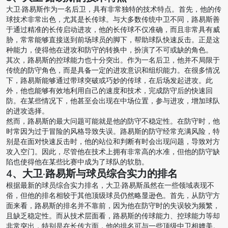
大卫·路易斯作为一名后卫，具有非常独特的技术特点。首先，他的传
球技术非常出色，尤其是长传球。与大多数传统中卫不同，路易斯善
于通过精准的长传启动进攻，他的长传球不仅准确，而且非常具有威
胁，常常能够直接送到前场球员的脚下，帮助球队快速反击。正是这
种能力，使得他在进攻和防守的转换中，扮演了不可或缺的角色。
其次，路易斯的控球能力也十分突出。作为一名后卫，他并不局限于
传统的防守角色，而是具备一定的进攻意识和组织能力。在很多情况
下，路易斯能够通过带球突破或巧妙的传球，在后场发起进攻。此
外，他也能够有效地利用自己的速度和技术，完成防守后的快速回
防。在某些情况下，他甚至会出现在中场位置，参与进攻，增加球队
的进攻选择。
然而，路易斯的最大问题可能就是他的防守不稳定性。在防守时，他
时常因为过于冒险的风格导致失误。路易斯的防守经常充满风险，特
别是在面对快速反击时，他的站位和判断有时会出现问题，导致对方
攻入空门。因此，尽管他在技术上拥有非常高的水准，但他的防守缺
陷也使得他在某些比赛中成为了球队的软肋。
4、大卫·路易斯与球员综合实力的排名
根据最新的球员综合实力排名，大卫·路易斯虽然在一些领域表现不
俗，但他的排名相较于其他顶级球员仍然略显逊色。首先，从防守方
面来看，路易斯的排名并不靠前，因为他在防守时的失误较为频繁，
且缺乏稳定性。而从技术层面看，路易斯的传球能力、控球能力等却
非常突出，特别是在长传方面，他的排名可与一些顶级中卫相媲美。