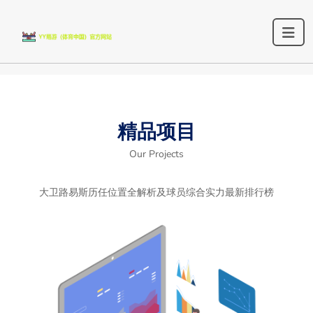
精品项目
Our Projects
大卫路易斯历任位置全解析及球员综合实力最新排行榜