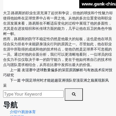
大卫·路易斯的职业生涯充满了起伏和争议，但他的球技和个性魅力却
使得他始终在足球世界中占有一席之地。从他的多次位置变动和职业
生涯发展来看，路易斯在不断适应变化的过程中展现了他的多面性，
尤其是在进攻组织和长传球方面的能力，几乎让他在后卫的角色中独
树一帜。
然而，路易斯的防守不稳定性仍然是他最大的短板，这也是他在球员
综合实力排名中未能跻身顶尖行列的原因之一。尽管如此，他在职业
生涯中所取得的成就和他的技术特点，使他仍然是足球界不可忽视的
一员。通过对他的全面分析，我们可以更清晰地看到，一位球员的综
合实力不仅仅取决于单一的防守能力，更在于他如何将自己的技术特
点与团队需求相结合，从而在比赛中发挥出最大的价值。
上一篇
友谊赛中进球数量偏多的深层原因解析与有效战术应对技
巧研究
下一篇
中国足球何时才能超越亚洲强队登顶亚洲之巅展现新风
采
导航
介绍YY易游体育