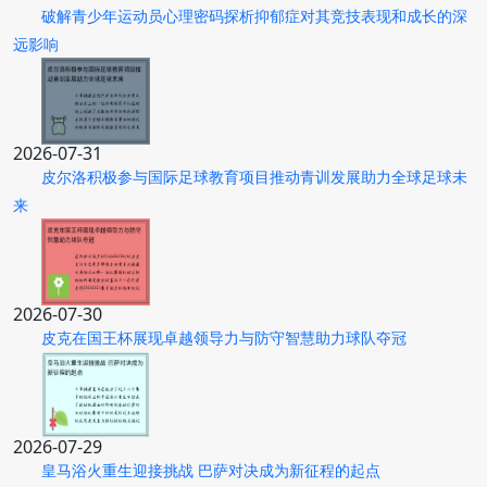
破解青少年运动员心理密码探析抑郁症对其竞技表现和成长的深
远影响
2026-07-31
皮尔洛积极参与国际足球教育项目推动青训发展助力全球足球未
来
2026-07-30
皮克在国王杯展现卓越领导力与防守智慧助力球队夺冠
2026-07-29
皇马浴火重生迎接挑战 巴萨对决成为新征程的起点