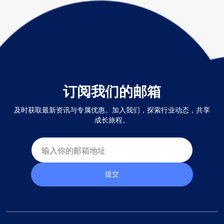
订阅我们的邮箱
及时获取最新资讯与专属优惠。加入我们，探索行业动态，共享
成长旅程。
提交