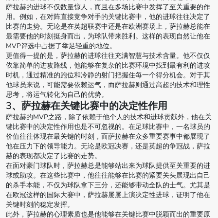
萨拉赫的进球不仅数量惊人，而且在多场比赛中发挥了至关重要的作
用。例如，在对阵直接竞争对手的关键比赛中，他的进球往往决定了
比赛的走势。无论是在英超联赛中还是在欧洲赛场上，萨拉赫总能在
最需要他的时刻挺身而出，为球队带来胜利。这样的表现自然让他在
MVP评选中占据了举足轻重的地位。
更值得一提的是，萨拉赫的进球往往充满智慧与技术含量。他不仅仅
依靠简单的进攻路线，他能够在复杂的比赛环境中找到最有利的进攻
时机，通过精准的跑位和冷静的射门把握住每一个得分机会。对于其
他球员来说，可能需要依赖运气，而萨拉赫则通过高超的技术和理性
思考，将运气转化为自己的优势。
3、萨拉赫在关键比赛中的决定性作用
萨拉赫的MVP之路，除了依赖于他个人的技术和进球贡献外，他在关
键比赛中的决定性作用也是不可忽视的。在足球比赛中，一名球员的
价值往往体现在最关键的时刻，而萨拉赫在众多重要赛事中都展现了
他在压力下的领导能力。无论是欧冠决赛，还是英超的争冠战，萨拉
赫的表现都决定了比赛的走势。
在面对豪门球队时，萨拉赫总是能够站出来为球队提供至关重要的进
球或助攻。在这些比赛中，他往往能够在比赛的紧要关头展现出自己
的杀手本能，不仅为球队拿下三分，还能够带动全队的士气。尤其是
在欧冠这样的国际大赛中，萨拉赫屡屡上演决定性进球，证明了他在
关键时刻的稳定发挥。
此外，萨拉赫的心理素质也是他能够在关键比赛中脱颖而出的重要原