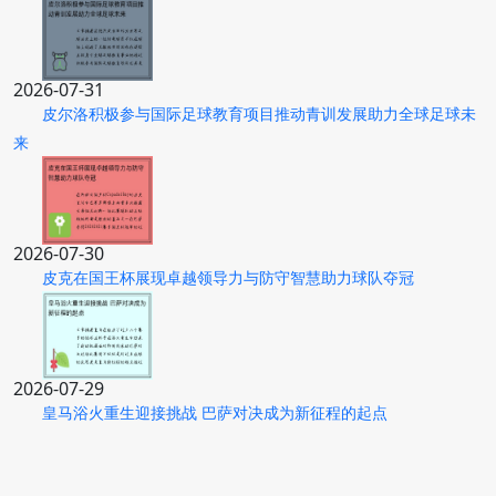
2026-07-31
皮尔洛积极参与国际足球教育项目推动青训发展助力全球足球未
来
2026-07-30
皮克在国王杯展现卓越领导力与防守智慧助力球队夺冠
2026-07-29
皇马浴火重生迎接挑战 巴萨对决成为新征程的起点