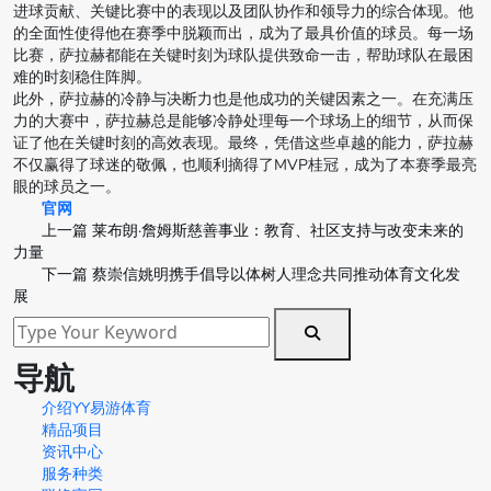
进球贡献、关键比赛中的表现以及团队协作和领导力的综合体现。他
的全面性使得他在赛季中脱颖而出，成为了最具价值的球员。每一场
比赛，萨拉赫都能在关键时刻为球队提供致命一击，帮助球队在最困
难的时刻稳住阵脚。
此外，萨拉赫的冷静与决断力也是他成功的关键因素之一。在充满压
力的大赛中，萨拉赫总是能够冷静处理每一个球场上的细节，从而保
证了他在关键时刻的高效表现。最终，凭借这些卓越的能力，萨拉赫
不仅赢得了球迷的敬佩，也顺利摘得了MVP桂冠，成为了本赛季最亮
眼的球员之一。
官网
上一篇
莱布朗·詹姆斯慈善事业：教育、社区支持与改变未来的
力量
下一篇
蔡崇信姚明携手倡导以体树人理念共同推动体育文化发
展
导航
介绍YY易游体育
精品项目
资讯中心
服务种类