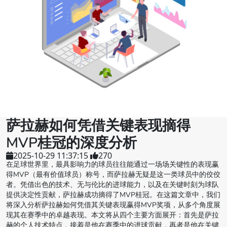
萨拉赫如何凭借关键表现摘得
MVP桂冠的深度分析
2025-10-29 11:37:15
270
在足球世界里，最具影响力的球员往往能通过一场场关键性的表现赢
得MVP（最有价值球员）称号，而萨拉赫无疑是这一类球员中的佼佼
者。凭借出色的技术、无与伦比的进球能力，以及在关键时刻为球队
提供决定性贡献，萨拉赫成功摘得了MVP桂冠。在这篇文章中，我们
将深入分析萨拉赫如何凭借其关键表现赢得MVP奖项，从多个角度展
现其在赛季中的卓越表现。本文将从四个主要方面展开：首先是萨拉
赫的个人技术特点，接着是他在赛季中的进球贡献，再者是他在关键