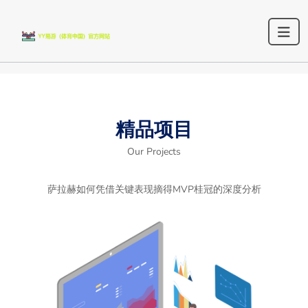
精品项目
Our Projects
萨拉赫如何凭借关键表现摘得MVP桂冠的深度分析