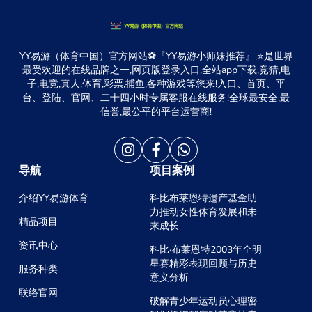
YY易游（体育中国）官方网站⚽️『YY易游小师妹推荐』,⭐️是世界
最受欢迎的在线品牌之一,网页版登录入口,全站app下载,竞猜,电
子,电竞,真人,体育,彩票,捕鱼,各种游戏等您来!入口、首页、平
台、登陆、官网、二十四小时专属客服在线服务!全球最安全,最
信誉,最公平的平台运营商!
导航
项目案例
介绍YY易游体育
科比布莱恩特遗产基金助
力推动女性体育发展和未
精品项目
来成长
资讯中心
科比·布莱恩特2003年全明
星赛精彩表现回顾与历史
服务种类
意义分析
联络官网
破解青少年运动员心理密