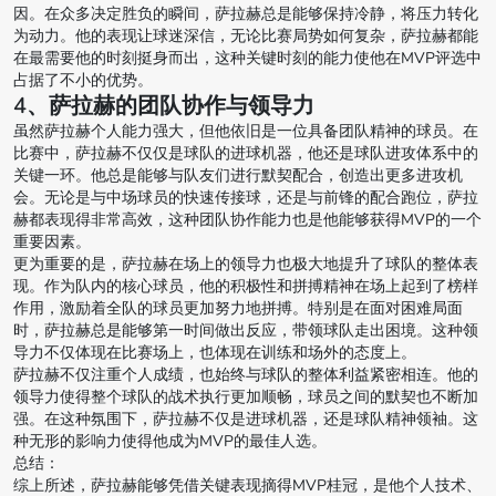
因。在众多决定胜负的瞬间，萨拉赫总是能够保持冷静，将压力转化
为动力。他的表现让球迷深信，无论比赛局势如何复杂，萨拉赫都能
在最需要他的时刻挺身而出，这种关键时刻的能力使他在MVP评选中
占据了不小的优势。
4、萨拉赫的团队协作与领导力
虽然萨拉赫个人能力强大，但他依旧是一位具备团队精神的球员。在
比赛中，萨拉赫不仅仅是球队的进球机器，他还是球队进攻体系中的
关键一环。他总是能够与队友们进行默契配合，创造出更多进攻机
会。无论是与中场球员的快速传接球，还是与前锋的配合跑位，萨拉
赫都表现得非常高效，这种团队协作能力也是他能够获得MVP的一个
重要因素。
更为重要的是，萨拉赫在场上的领导力也极大地提升了球队的整体表
现。作为队内的核心球员，他的积极性和拼搏精神在场上起到了榜样
作用，激励着全队的球员更加努力地拼搏。特别是在面对困难局面
时，萨拉赫总是能够第一时间做出反应，带领球队走出困境。这种领
导力不仅体现在比赛场上，也体现在训练和场外的态度上。
萨拉赫不仅注重个人成绩，也始终与球队的整体利益紧密相连。他的
领导力使得整个球队的战术执行更加顺畅，球员之间的默契也不断加
强。在这种氛围下，萨拉赫不仅是进球机器，还是球队精神领袖。这
种无形的影响力使得他成为MVP的最佳人选。
总结：
综上所述，萨拉赫能够凭借关键表现摘得MVP桂冠，是他个人技术、