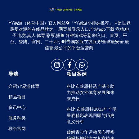
YY易游（体育中国）官方网站⚽️『YY易游小师妹推荐』,⭐️是世界
最受欢迎的在线品牌之一,网页版登录入口,全站app下载,竞猜,电
子,电竞,真人,体育,彩票,捕鱼,各种游戏等您来!入口、首页、平
台、登陆、官网、二十四小时专属客服在线服务!全球最安全,最
信誉,最公平的平台运营商!
导航
项目案例
介绍YY易游体育
科比布莱恩特遗产基金助
力推动女性体育发展和未
精品项目
来成长
资讯中心
科比·布莱恩特2003年全明
星赛精彩表现回顾与历史
服务种类
意义分析
联络官网
破解青少年运动员心理密
码探析抑郁症对其竞技表