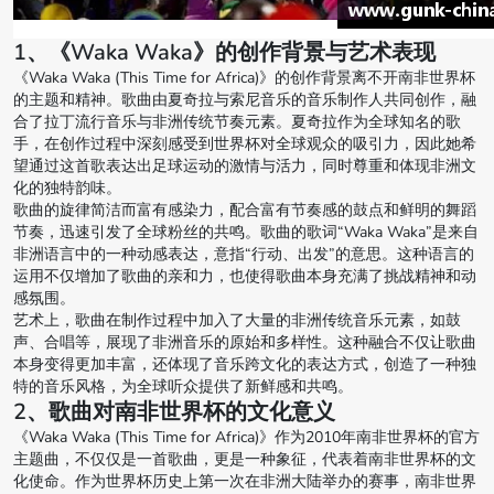
1、《Waka Waka》的创作背景与艺术表现
《Waka Waka (This Time for Africa)》的创作背景离不开南非世界杯
的主题和精神。歌曲由夏奇拉与索尼音乐的音乐制作人共同创作，融
合了拉丁流行音乐与非洲传统节奏元素。夏奇拉作为全球知名的歌
手，在创作过程中深刻感受到世界杯对全球观众的吸引力，因此她希
望通过这首歌表达出足球运动的激情与活力，同时尊重和体现非洲文
化的独特韵味。
歌曲的旋律简洁而富有感染力，配合富有节奏感的鼓点和鲜明的舞蹈
节奏，迅速引发了全球粉丝的共鸣。歌曲的歌词“Waka Waka”是来自
非洲语言中的一种动感表达，意指“行动、出发”的意思。这种语言的
运用不仅增加了歌曲的亲和力，也使得歌曲本身充满了挑战精神和动
感氛围。
艺术上，歌曲在制作过程中加入了大量的非洲传统音乐元素，如鼓
声、合唱等，展现了非洲音乐的原始和多样性。这种融合不仅让歌曲
本身变得更加丰富，还体现了音乐跨文化的表达方式，创造了一种独
特的音乐风格，为全球听众提供了新鲜感和共鸣。
2、歌曲对南非世界杯的文化意义
《Waka Waka (This Time for Africa)》作为2010年南非世界杯的官方
主题曲，不仅仅是一首歌曲，更是一种象征，代表着南非世界杯的文
化使命。作为世界杯历史上第一次在非洲大陆举办的赛事，南非世界