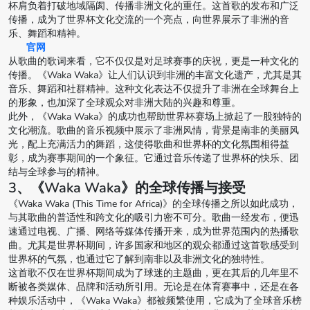
杯肩负着打破地域隔阂、传播非洲文化的重任。这首歌的发布和广泛
传播，成为了世界杯文化交流的一个亮点，向世界展示了非洲的音
乐、舞蹈和精神。
官网
从歌曲的歌词来看，它不仅仅是对足球赛事的庆祝，更是一种文化的
传播。《Waka Waka》让人们认识到非洲的丰富文化遗产，尤其是其
音乐、舞蹈和社群精神。这种文化表达不仅提升了非洲在全球舞台上
的形象，也加深了全球观众对非洲大陆的兴趣和尊重。
此外，《Waka Waka》的成功也帮助世界杯赛场上掀起了一股独特的
文化潮流。歌曲的音乐视频中展示了非洲风情，背景是南非的美丽风
光，配上充满活力的舞蹈，这使得歌曲和世界杯的文化氛围相得益
彰，成为赛事期间的一个象征。它通过音乐传递了世界杯的快乐、团
结与全球参与的精神。
3、《Waka Waka》的全球传播与接受
《Waka Waka (This Time for Africa)》的全球传播之所以如此成功，
与其歌曲的普适性和跨文化的吸引力密不可分。歌曲一经发布，便迅
速通过电视、广播、网络等媒体传播开来，成为世界范围内的热播歌
曲。尤其是世界杯期间，许多国家和地区的观众都通过这首歌感受到
世界杯的气氛，也通过它了解到南非以及非洲文化的独特性。
这首歌不仅在世界杯期间成为了球迷的主题曲，更在其后的几年里不
断被各类媒体、品牌和活动所引用。无论是在体育赛事中，还是在各
种娱乐活动中，《Waka Waka》都被频繁使用，它成为了全球音乐榜