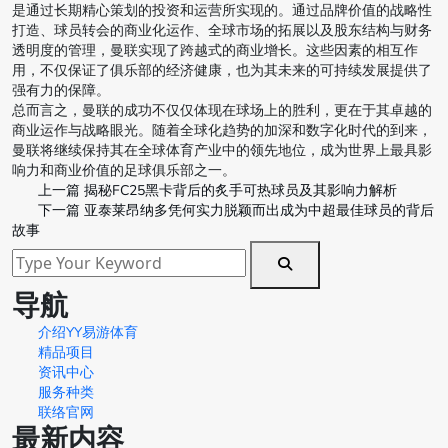
是通过长期精心策划的投资和运营所实现的。通过品牌价值的战略性
打造、球员转会的商业化运作、全球市场的拓展以及股东结构与财务
透明度的管理，曼联实现了跨越式的商业增长。这些因素的相互作
用，不仅保证了俱乐部的经济健康，也为其未来的可持续发展提供了
强有力的保障。
总而言之，曼联的成功不仅仅体现在球场上的胜利，更在于其卓越的
商业运作与战略眼光。随着全球化趋势的加深和数字化时代的到来，
曼联将继续保持其在全球体育产业中的领先地位，成为世界上最具影
响力和商业价值的足球俱乐部之一。
上一篇
揭秘FC25黑卡背后的炙手可热球员及其影响力解析
下一篇
亚泰莱昂纳多凭何实力脱颖而出成为中超最佳球员的背后
故事
导航
介绍YY易游体育
精品项目
资讯中心
服务种类
联络官网
最新内容