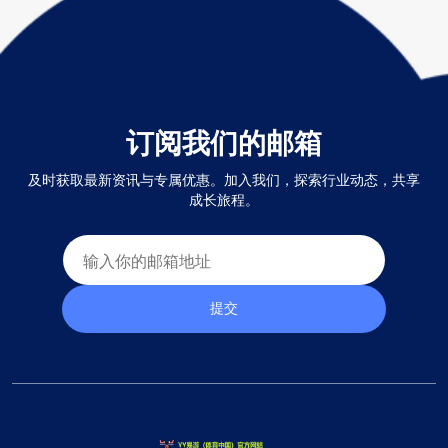
订阅我们的邮箱
及时获取最新资讯与专属优惠。加入我们，探索行业动态，共享
成长旅程。
提交