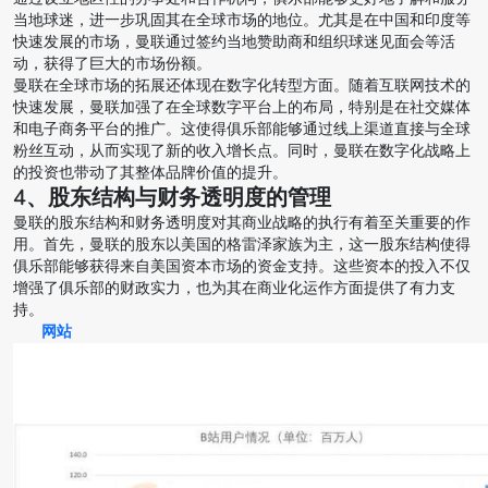
当地球迷，进一步巩固其在全球市场的地位。尤其是在中国和印度等
快速发展的市场，曼联通过签约当地赞助商和组织球迷见面会等活
动，获得了巨大的市场份额。
曼联在全球市场的拓展还体现在数字化转型方面。随着互联网技术的
快速发展，曼联加强了在全球数字平台上的布局，特别是在社交媒体
和电子商务平台的推广。这使得俱乐部能够通过线上渠道直接与全球
粉丝互动，从而实现了新的收入增长点。同时，曼联在数字化战略上
的投资也带动了其整体品牌价值的提升。
4、股东结构与财务透明度的管理
曼联的股东结构和财务透明度对其商业战略的执行有着至关重要的作
用。首先，曼联的股东以美国的格雷泽家族为主，这一股东结构使得
俱乐部能够获得来自美国资本市场的资金支持。这些资本的投入不仅
增强了俱乐部的财政实力，也为其在商业化运作方面提供了有力支
持。
网站