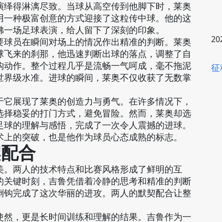
演绎得淋漓尽致。当球从高空传到他脚下时，莱奥
用一种极富创意的方式迎接了这粒传中球。他的这
佛一场足球表演，给人留下了深刻的印象。
20
要球员在瞬间对场上的情况作出精准的判断。莱奥
球飞来的刹那，他迅速判断出球的落点，调整了自
钩动作。整个过程几乎是流畅一气呵成，毫不拖泥
征
世界级水准。进球的瞬间，莱奥不仅收获了无数掌
于它展现了莱奥的创造力与勇气。在许多情况下，
选择稳妥的打门方式，避免冒险。然而，莱奥却选
足球的理解与感悟，完成了一次令人震撼的进球。
术上的突破，也是他作为球员心态成熟的标志。
契配合
美。两人的技术特点和比赛风格形成了鲜明的互
的关键时刻，吉鲁凭借着冷静的思考和精准的判断
倒钩完成了这次华丽的进攻。两人的默契配合让整
使然，更是长时间训练和理解的结果。吉鲁作为一