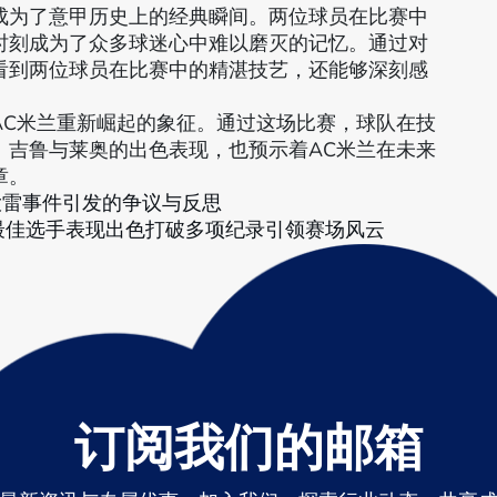
成为了意甲历史上的经典瞬间。两位球员在比赛中
时刻成为了众多球迷心中难以磨灭的记忆。通过对
看到两位球员在比赛中的精湛技艺，还能够深刻感
AC米兰重新崛起的象征。通过这场比赛，球队在技
。吉鲁与莱奥的出色表现，也预示着AC米兰在未来
章。
大雷事件引发的争议与反思
赛最佳选手表现出色打破多项纪录引领赛场风云
订阅我们的邮箱