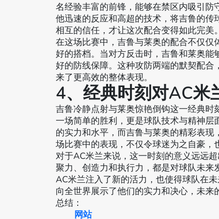
名经验丰富的前锋，能够在禁区内吸引防
他迅速的反应和高超的技术，将吉鲁的传
相互的信任，才让这次配合变得如此完美
在这场比赛中，吉鲁与莱奥的配合不仅仅
好的搭档。当对方反击时，吉鲁和莱奥能
好的防线保障。这种攻防两端的默契配合
来了更高效的整体表现。
4、经典时刻对AC米
吉鲁冷静点射与莱奥惊艳倒钩这一经典时
一场简单的胜利，更是球队技术与精神层
的实力和水平，而吉鲁与莱奥的精彩表现
场比赛中的表现，不仅令球迷为之自豪，
对于AC米兰来说，这一时刻的意义远远
聚力、创造力和执行力，都是对球队未来
AC米兰注入了新的活力，也使得球队在未
向全世界展示了他们的实力和决心，未来
总结：
网站