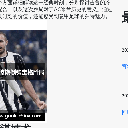
个方面详细解读这一经典时刻，分别探讨吉鲁的冷
配合，以及这次胜局对于AC米兰历史的意义。通过
典时刻的价值，还能感受到意甲足球的独特魅力。
20
育
20
回