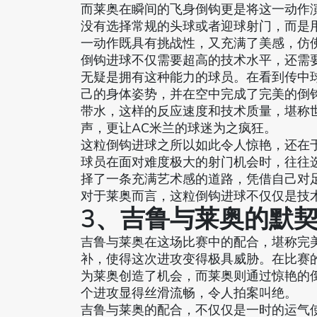
而莱奥在瞬间的飞身倒钩更是将这一动作
没有选择常规的头球或者迎球射门，而是
一动作既具有挑战性，又充满了美感，仿
倒钩进球不仅需要超高的技术水平，还需
无疑是拥有这种能力的球员。在看到传中
己的身体姿势，并在空中完成了完美的倒
带水，这样的反应速度和技术质量，堪称
声，更让AC米兰的球迷为之疯狂。
这粒倒钩进球之所以如此令人惊艳，还在
球员在面对难度极大的射门机会时，往往
择了一条充满艺术感的道路，凭借自己对
对于莱奥而言，这粒倒钩进球不仅仅是技
3、吉鲁与莱奥的默
吉鲁与莱奥在这场比赛中的配合，堪称完
补，使得这次进攻变得极具威胁。在比赛
为莱奥创造了机会，而莱奥则通过惊艳的
个进攻显得丝滑流畅，令人拍案叫绝。
吉鲁与莱奥的配合，不仅仅是一时的运气