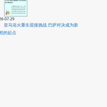
26-07-29
皇马浴火重生迎接挑战 巴萨对决成为新
程的起点