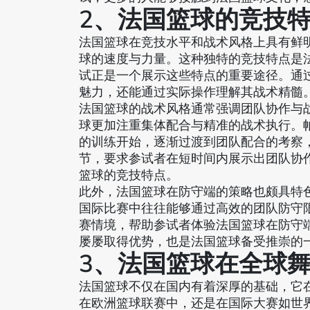
2、法国篮球的竞技
法国篮球在竞技水平和战术风格上具有鲜
球的速度与力量。这种独特的竞技特点是
试正是一个展示这些特点的重要途径。通
魅力，还能通过实际操作理解其战术精髓
法国篮球的战术风格通常强调团队协作与
球更加注重集体配合与精准的战术执行。
的训练开始，逐渐过渡到团队配合的考察
节，要求参试者在短时间内展示出团队协
篮球的竞技特点。
此外，法国篮球在防守端的策略也颇具特
国际比赛中往往能够通过高效的团队防守
赛情境，帮助参试者体验法国篮球在防守
屡屡取得优势，也是法国篮球备受推崇的
3、法国篮球在全球
法国篮球不仅在国内有着深厚的基础，它
在欧洲篮球联赛中，还是在国际大赛如世