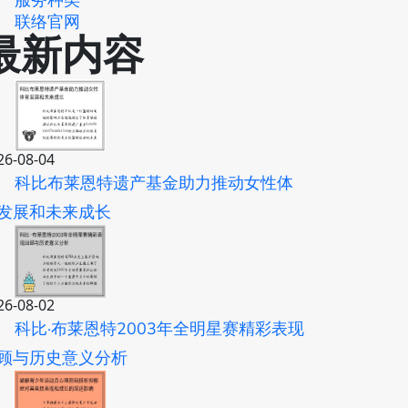
服务种类
联络官网
最新内容
26-08-04
科比布莱恩特遗产基金助力推动女性体
发展和未来成长
26-08-02
科比·布莱恩特2003年全明星赛精彩表现
顾与历史意义分析