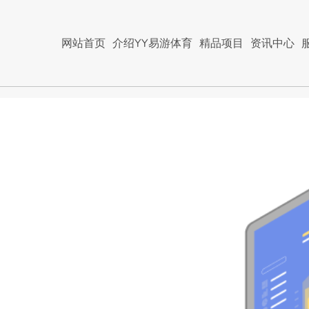
网站首页
介绍YY易游体育
精品项目
资讯中心