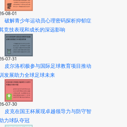
26-08-01
破解青少年运动员心理密码探析抑郁症
其竞技表现和成长的深远影响
26-07-31
皮尔洛积极参与国际足球教育项目推动
训发展助力全球足球未来
26-07-30
皮克在国王杯展现卓越领导力与防守智
助力球队夺冠