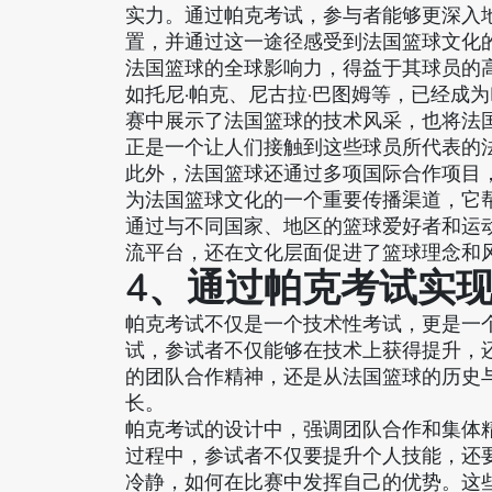
实力。通过帕克考试，参与者能够更深入
置，并通过这一途径感受到法国篮球文化
法国篮球的全球影响力，得益于其球员的
如托尼·帕克、尼古拉·巴图姆等，已经成
赛中展示了法国篮球的技术风采，也将法
正是一个让人们接触到这些球员所代表的
此外，法国篮球还通过多项国际合作项目
为法国篮球文化的一个重要传播渠道，它
通过与不同国家、地区的篮球爱好者和运
流平台，还在文化层面促进了篮球理念和
4、通过帕克考试实
帕克考试不仅是一个技术性考试，更是一
试，参试者不仅能够在技术上获得提升，
的团队合作精神，还是从法国篮球的历史
长。
帕克考试的设计中，强调团队合作和集体
过程中，参试者不仅要提升个人技能，还
冷静，如何在比赛中发挥自己的优势。这