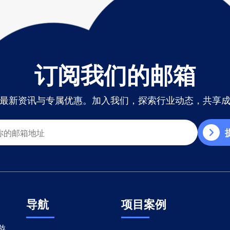
订阅我们的邮箱
最新资讯与专属优惠。加入我们，探索行业动态，共享
导航
项目案例
游