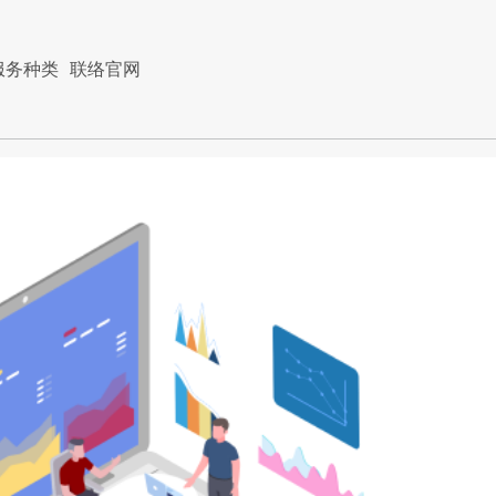
服务种类
联络官网