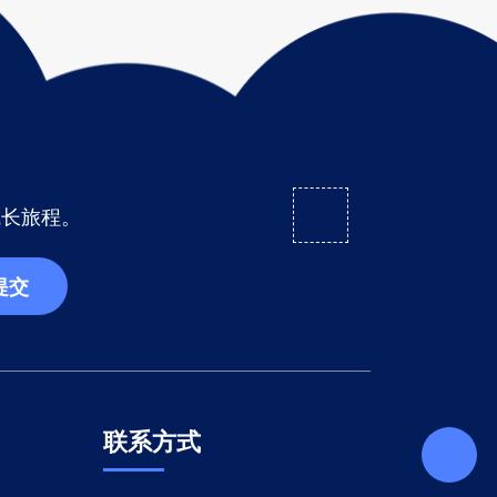
成长旅程。
提交
联系方式