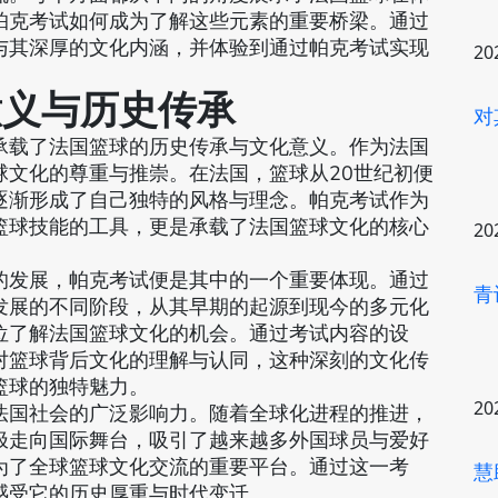
帕克考试如何成为了解这些元素的重要桥梁。通过
与其深厚的文化内涵，并体验到通过帕克考试实现
20
意义与历史传承
对
承载了法国篮球的历史传承与文化意义。作为法国
球文化的尊重与推崇。在法国，篮球从20世纪初便
逐渐形成了自己独特的风格与理念。帕克考试作为
篮球技能的工具，更是承载了法国篮球文化的核心
20
的发展，帕克考试便是其中的一个重要体现。通过
青
发展的不同阶段，从其早期的起源到现今的多元化
位了解法国篮球文化的机会。通过考试内容的设
对篮球背后文化的理解与认同，这种深刻的文化传
篮球的独特魅力。
20
法国社会的广泛影响力。随着全球化进程的推进，
极走向国际舞台，吸引了越来越多外国球员与爱好
为了全球篮球文化交流的重要平台。通过这一考
慧
感受它的历史厚重与时代变迁。