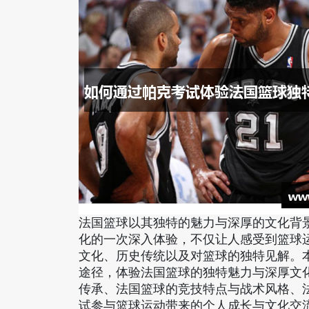
法国篮球以其独特的魅力与深厚的文化背
化的一次深入体验，不仅让人感受到篮球
文化、历史传统以及对篮球的独特见解。
途径，体验法国篮球的独特魅力与深厚文
传承、法国篮球的竞技特点与战术风格、
试参与篮球运动带来的个人成长与文化交