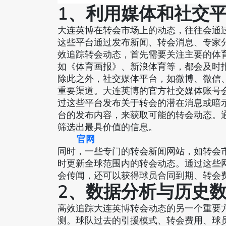
1、利用媒体和社交
大连英博在转会市场上的动态，往往会通
这些平台通过发布新闻、转会消息、专家
效追踪转会动态，首先需要关注主要的体
如《体育画报》、新浪体育等，都会及时
除此之外，社交媒体平台，如微博、微信
重要渠道。大连英博的官方社交媒体账号
过这些平台发布关于转会的潜在消息或暗
台的发布内容，来获取可能的转会动态。
筛选出最具价值的信息。
官网
同时，一些专门的转会新闻网站，如转会市场（Tran
时更新全球范围内的转会动态。通过这些
会传闻，还可以获得球员合同到期、转会
2、数据分析与历史
高效追踪大连英博转会动态的另一个重要
测。球队过去的引援模式、转会费用、球