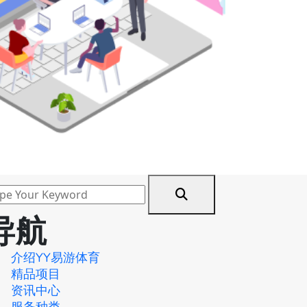
导航
介绍YY易游体育
精品项目
资讯中心