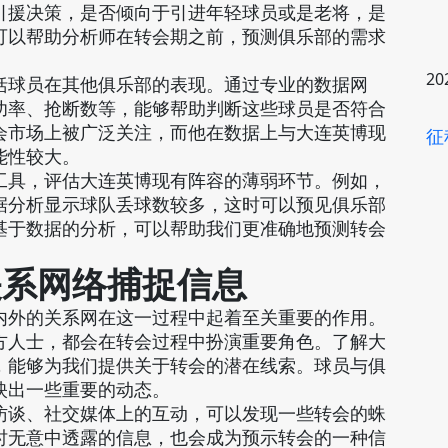
引援决策，是否倾向于引进年轻球员或是老将，是
可以帮助分析师在转会期之前，预测俱乐部的需求
20
括球员在其他俱乐部的表现。通过专业的数据网
功率、抢断数等，能够帮助判断这些球员是否符合
会市场上被广泛关注，而他在数据上与大连英博现
征
能性较大。
工具，评估大连英博现有阵容的薄弱环节。例如，
据分析显示球队丢球数较多，这时可以预见俱乐部
基于数据的分析，可以帮助我们更准确地预测转会
关系网络捕捉信息
内外的关系网在这一过程中起着至关重要的作用。
方人士，都会在转会过程中扮演重要角色。了解大
，能够为我们提供关于转会的潜在线索。球员与俱
映出一些重要的动态。
访谈、社交媒体上的互动，可以发现一些转会的蛛
时无意中透露的信息，也会成为预示转会的一种信