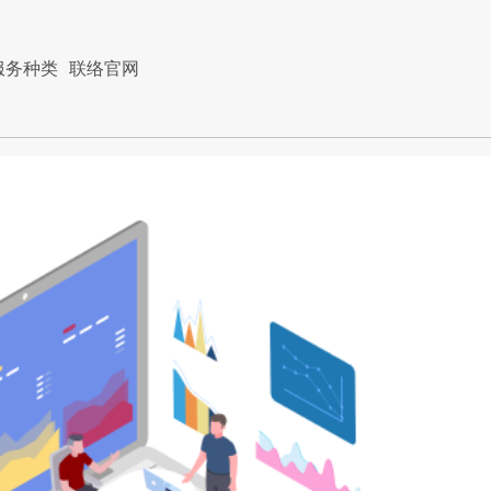
服务种类
联络官网