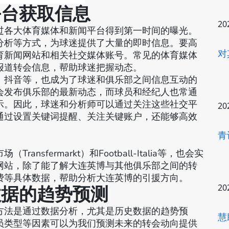
平台获取信息
20
过各大体育媒体和新闻平台得到第一时间的曝光。
分析等方式，为球迷提供了大量的即时信息。要高
对
育新闻网站和相关社交媒体账号。常见的体育媒体
报道转会信息，帮助球迷把握动态。
、抖音等，也成为了球迷和俱乐部之间信息互动的
会发布俱乐部的最新动态，而球员和经纪人也常通
示。因此，球迷和分析师可以通过关注这些社交平
20
通过设置关键词提醒、关注关键账户，还能够高效
青
sfermarkt）和Football-Italia等，也会实
网站，除了能了解大连英博与其他俱乐部之间的转
费等具体数据，帮助分析大连英博的引援方向。
20
数据的趋势预测
方法是通过数据分析，尤其是历史数据的趋势预
慧
员类型等因素可以为我们预测未来的转会动向提供