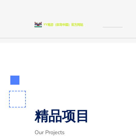
精品项目
Our Projects