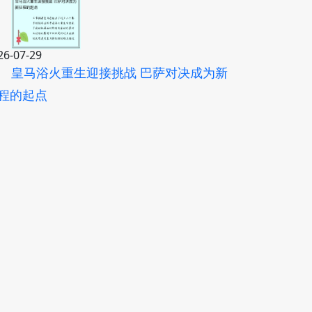
26-07-29
皇马浴火重生迎接挑战 巴萨对决成为新
程的起点