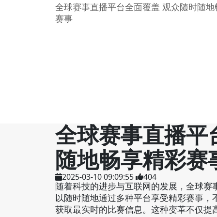
全球赛事直播平台全面覆盖 观众随时随地
赛事
全球赛事直播平
随地畅享精彩赛
2025-03-10 09:09:55
404
随着科技的进步与互联网的发展，全球赛
以随时随地通过多种平台享受精彩赛事，
获取最实时的比赛信息。这种变革不仅提