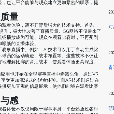
验，也让平台能够与观众建立更加紧密的联系，提
20
播质量
的观看体验，离不开背后强大的技术支持。首先，
对
提升，极大地改善了直播质量。5G网络不仅带来了
流畅播放成为可能。观众在观看比赛时，不再受到
加顺畅的直播体验。
于赛事直播中。例如，AI技术可以用于自动生成比
20
示球员的运动轨迹、战术布置等。这些技术不仅让
好地理解比赛的背后战术，使观看体验更具深度。
青
的应用也开始在全球赛事直播中崭露头角。通过VR
，享受更加沉浸式的观看体验。而AR技术则通过在
提供更加直观的信息展示，使他们能够在观看比赛
20
参与感
慧
观看体验不仅仅局限于赛事本身，平台还通过各种