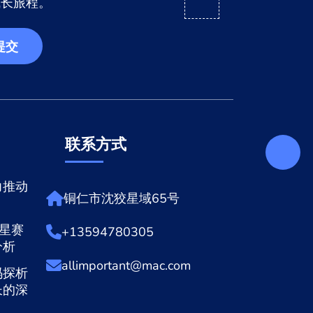
成长旅程。
提交
联系方式
力推动
铜仁市沈狡星域65号
明星赛
+13594780305
分析
allimportant@mac.com
码探析
长的深