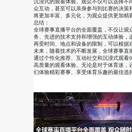
沉浸式的观看体验。观众不仅可以选择不
众互动，甚至可以亲身参与到比赛的决策
将更加丰富、多元化，为观众提供更加精
总结：
全球赛事直播平台的全面覆盖，不仅让观
务、先进的技术支持和增强的互动体验，
再受时间、地点和设备的限制，可以根据
未来，随着技术的不断发展，全球赛事直
通过个性化推荐、互动社交和沉浸式观看
高质量的观看体验。无论是对于体育迷，
们体验精彩赛事、享受体育乐趣的最佳选