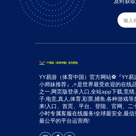
及时获取
YY易游（体育中国）官方网站⚽️『YY易
小师妹推荐』,⭐️是世界最受欢迎的在线
之一,网页版登录入口,全站app下载,竞猜
子,电竞,真人,体育,彩票,捕鱼,各种游戏等
来!入口、首页、平台、登陆、官网、二
小时专属客服在线服务!全球最安全,最信
最公平的平台运营商!