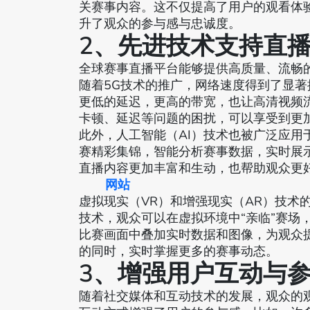
关赛事内容。这不仅提高了用户的观看体
升了观众的参与感与忠诚度。
2、先进技术支持直
全球赛事直播平台能够提供高质量、流畅
随着5G技术的推广，网络速度得到了显著
更低的延迟，更高的带宽，也让高清视频
卡顿、延迟等问题的困扰，可以享受到更
此外，人工智能（AI）技术也被广泛应用
赛精彩集锦，智能分析赛事数据，实时展
直播内容更加丰富和生动，也帮助观众更
网站
虚拟现实（VR）和增强现实（AR）技术
技术，观众可以在虚拟环境中“亲临”赛场
比赛画面中叠加实时数据和图像，为观众
的同时，实时掌握更多的赛事动态。
3、增强用户互动与
随着社交媒体和互动技术的发展，观众的