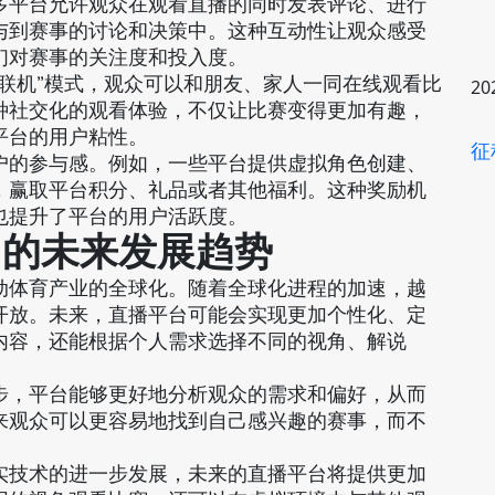
多平台允许观众在观看直播的同时发表评论、进行
与到赛事的讨论和决策中。这种互动性让观众感受
们对赛事的关注度和投入度。
联机”模式，观众可以和朋友、家人一同在线观看比
20
种社交化的观看体验，不仅让比赛变得更加有趣，
平台的用户粘性。
征
户的参与感。例如，一些平台提供虚拟角色创建、
，赢取平台积分、礼品或者其他福利。这种奖励机
也提升了平台的用户活跃度。
台的未来发展趋势
动体育产业的全球化。随着全球化进程的加速，越
开放。未来，直播平台可能会实现更加个性化、定
内容，还能根据个人需求选择不同的视角、解说
步，平台能够更好地分析观众的需求和偏好，从而
来观众可以更容易地找到自己感兴趣的赛事，而不
实技术的进一步发展，未来的直播平台将提供更加