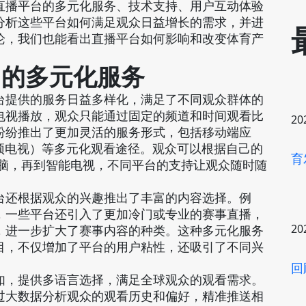
直播平台的多元化服务、技术支持、用户互动体验
分析这些平台如何满足观众日益增长的需求，并进
论，我们也能看出直播平台如何影响和改变体育产
台的多元化服务
台提供的服务日益多样化，满足了不同观众群体的
电视播放，观众只能通过固定的频道和时间观看比
20
纷纷推出了更加灵活的服务形式，包括移动端应
顶电视）等多元化观看途径。观众可以根据自己的
育
电脑，再到智能电视，不同平台的支持让观众随时随
台还根据观众的兴趣推出了丰富的内容选择。例
，一些平台还引入了更加冷门或专业的赛事直播，
20
，进一步扩大了赛事内容的种类。这种多元化服务
目，不仅增加了平台的用户粘性，还吸引了不同兴
回
如，提供多语言选择，满足全球观众的观看需求。
过大数据分析观众的观看历史和偏好，精准推送相