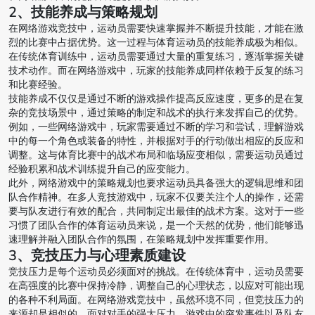
2、技能养成与策略规划
在网络游戏竞技中，运动员需要快速掌握并不断提升技能，才能在激
烈的比赛中占据优势。这一过程与体育运动员的技能养成极为相似。
在传统体育训练中，运动员需要通过大量的重复练习，逐渐掌握关键
技术动作。而在网络游戏中，玩家的技能养成同样依赖于反复的练习
和比赛经验。
技能养成不仅仅是通过不断的游戏操作提高反应速度，更多的是在复
杂的竞技场景中，通过策略的制定和战术的执行来发挥自己的优势。
例如，一些网络游戏中，玩家需要通过不断的学习和尝试，理解游戏
中的每一个角色或装备的特性，并根据对手的行动做出相应的反应和
调整。这与体育比赛中的战术布局和临场应变相似，需要运动员通过
经验积累和战术训练提升自己的应变能力。
此外，网络游戏中的策略规划也要求运动员具备强大的逻辑思维和团
队合作精神。在多人竞技游戏中，玩家不仅要关注个人的操作，还需
要与队友进行有效的配合，共同制定出最佳的战术方案。这对于一些
习惯了团队合作的体育运动员来说，是一个天然的优势，他们能够迅
速理解并融入团队合作的氛围，在策略规划中发挥重要作用。
3、竞技压力与心理素质建设
竞技压力是每个运动员必须面对的挑战。在传统体育中，运动员需要
在高强度的比赛中保持冷静，调整自己的心理状态，以应对可能出现
的各种不利局面。在网络游戏竞技中，虽然环境不同，但竞技压力的
来源却是相似的。面对对手的强大压力、游戏中的突发事件以及队友