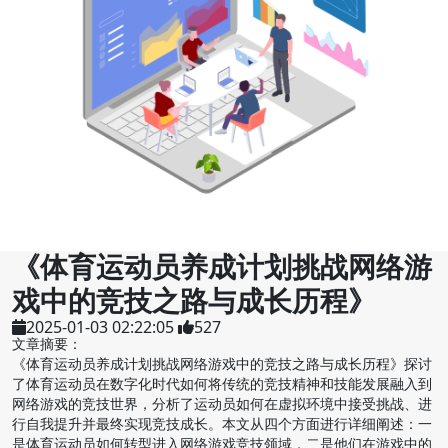
《体育运动员养成计划挑战网络游
戏中的竞技之路与成长历程》
2025-01-03 02:22:05
527
文章摘要：
《体育运动员养成计划挑战网络游戏中的竞技之路与成长历程》探讨
了体育运动员在数字化时代如何将传统的竞技精神和技能发展融入到
网络游戏的竞技世界，分析了运动员如何在虚拟环境中接受挑战、进
行自我提升并最终实现竞技成长。本文从四个方面进行详细阐述：一
是体育运动员如何转型进入网络游戏竞技领域，二是他们在游戏中的