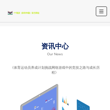
资讯中心
Our News
《体育运动员养成计划挑战网络游戏中的竞技之路与成长历
程》