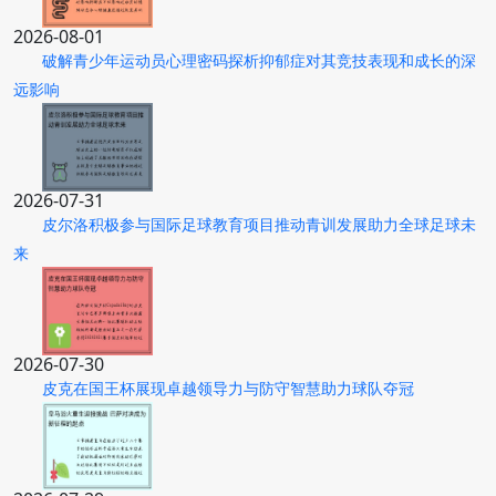
2026-08-01
破解青少年运动员心理密码探析抑郁症对其竞技表现和成长的深
远影响
2026-07-31
皮尔洛积极参与国际足球教育项目推动青训发展助力全球足球未
来
2026-07-30
皮克在国王杯展现卓越领导力与防守智慧助力球队夺冠