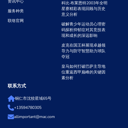
资讯中心
科比·布莱恩特2003年全明
星赛精彩表现回顾与历史
服务种类
意义分析
联络官网
破解青少年运动员心理密
码探析抑郁症对其竞技表
现和成长的深远影响
皮克在国王杯展现卓越领
导力与防守智慧助力球队
夺冠
皇马如何打破巴萨主导地
位重返西甲巅峰的关键因
素分析
联系方式
铜仁市沈狡星域65号
+13594780305
allimportant@mac.com