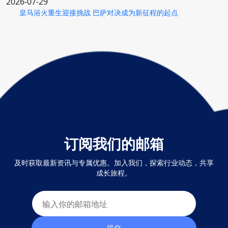
2026-07-29
皇马浴火重生迎接挑战 巴萨对决成为新征程的起点
订阅我们的邮箱
及时获取最新资讯与专属优惠。加入我们，探索行业动态，共享
成长旅程。