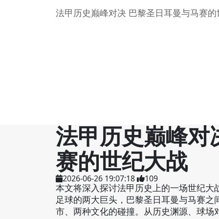
法甲历史巅峰对决 巴黎圣日耳曼与马赛的
法甲历史巅峰对
赛的世纪大战
2026-06-26 19:07:18
109
本文将深入探讨法甲历史上的一场世纪大
足球的两大巨头，巴黎圣日耳曼与马赛之
市、两种文化的碰撞。从历史渊源、球场