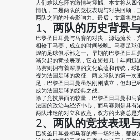
人们难以忘怀的激情与震撼。本文将从四
情仇，二是两队的竞技表现与对决回顾，
两队之间的社会影响力。最后，文章将总
1、两队的历史背景
巴黎圣日耳曼与马赛的对决，源远流长，充
相较于马赛，成立的时间较晚。马赛足球俱
煌的足球俱乐部之一。早期的巴黎圣日耳
渐兴起的竞技表现，它在短短几十年间迅
马赛则拥有着深厚的文化底蕴和传统，球
视为法国足球的象征。两支球队的第一次重
足，巴黎圣日耳曼虽然刚刚成立，但却已
成为法国足球的经典之战。
除了竞技层面的较量，巴黎圣日耳曼和马
法国的政治与经济中心，而马赛则是具有
两队球迷的对立和敌意，双方的比赛总是
2、两队的竞技表现
巴黎圣日耳曼和马赛的每一场对决，都是