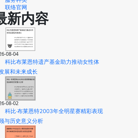
服务种类
联络官网
最新内容
26-08-04
科比布莱恩特遗产基金助力推动女性体
发展和未来成长
26-08-02
科比·布莱恩特2003年全明星赛精彩表现
顾与历史意义分析