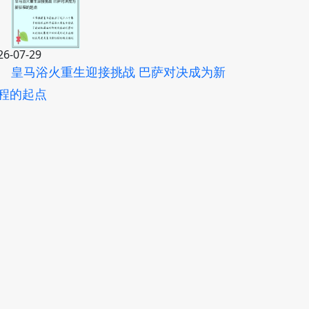
26-07-29
皇马浴火重生迎接挑战 巴萨对决成为新
程的起点