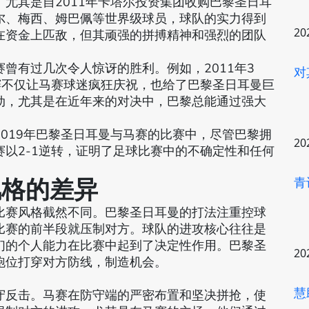
尤其是自2011年卡塔尔投资集团收购巴黎圣日耳
尔、梅西、姆巴佩等世界级球员，球队的实力得到
20
在资金上匹敌，但其顽强的拼搏精神和强烈的团队
曾有过几次令人惊讶的胜利。例如，2011年3
对
赛不仅让马赛球迷疯狂庆祝，也给了巴黎圣日耳曼巨
动，尤其是在近年来的对决中，巴黎总能通过强大
019年巴黎圣日耳曼与马赛的比赛中，尽管巴黎拥
20
以2-1逆转，证明了足球比赛中的不确定性和任何
风格的差异
青
比赛风格截然不同。巴黎圣日耳曼的打法注重控球
比赛的前半段就压制对方。球队的进攻核心往往是
们的个人能力在比赛中起到了决定性作用。巴黎圣
20
跑位打穿对方防线，制造机会。
慧
守反击。马赛在防守端的严密布置和坚决拼抢，使