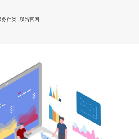
服务种类
联络官网