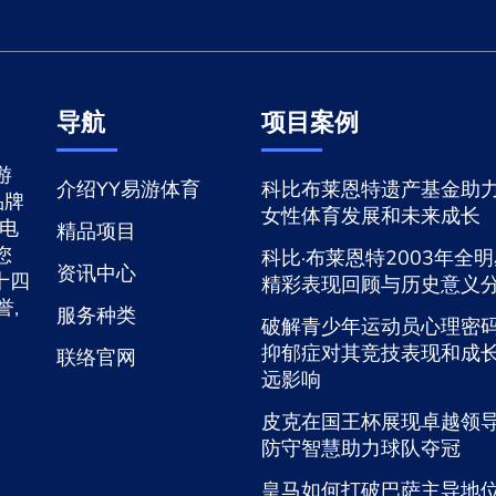
导航
项目案例
游
介绍YY易游体育
科比布莱恩特遗产基金助
品牌
女性体育发展和未来成长
,电
精品项目
您
科比·布莱恩特2003年全
资讯中心
十四
精彩表现回顾与历史意义
誉,
服务种类
破解青少年运动员心理密
抑郁症对其竞技表现和成
联络官网
远影响
皮克在国王杯展现卓越领
防守智慧助力球队夺冠
皇马如何打破巴萨主导地