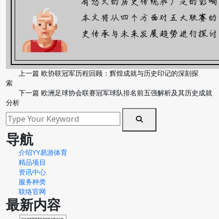
上一篇
欧协联冠军历程回顾：辉煌成就与历史印记的深刻探
索
下一篇
欧洲足球协会联赛冠军球队排名前五强解析及其历史成就
分析
导航
介绍YY易游体育
精品项目
资讯中心
服务种类
联络官网
最新内容