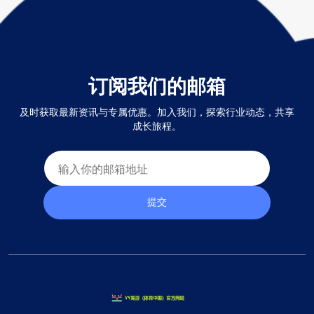
订阅我们的邮箱
及时获取最新资讯与专属优惠。加入我们，探索行业动态，共享
成长旅程。
提交