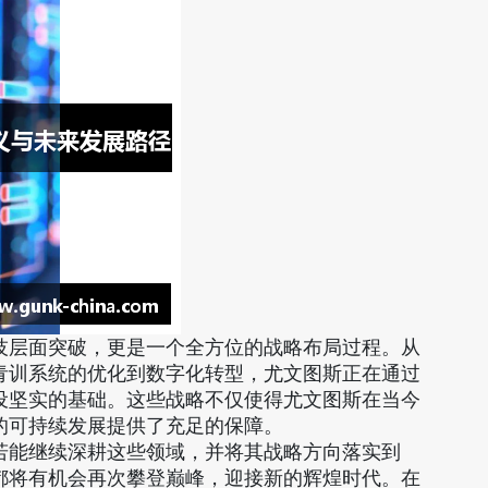
技层面突破，更是一个全方位的战略布局过程。从
青训系统的优化到数字化转型，尤文图斯正在通过
设坚实的基础。这些战略不仅使得尤文图斯在当今
的可持续发展提供了充足的保障。
若能继续深耕这些领域，并将其战略方向落实到
都将有机会再次攀登巅峰，迎接新的辉煌时代。在