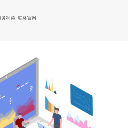
服务种类
联络官网