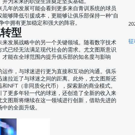
，并为未来的职业生涯奠定坚实基础。
来几年的发展可能会看到更多来自青训系统的球员
仅能够降低引援成本，更能够让俱乐部保持一种“自
竞争中拥有更加稳定和强大的阵容。
20
化转型
征
未来发展战略中的另一个关键领域。随着数字技术
方式已经无法满足现代社会的需求。尤文图斯意识
，才能在全球范围内提升俱乐部的知名度与影响
的运作，与球迷进行更为直接和互动的沟通。俱乐
迅速拉近了与球迷之间的距离。此外，尤文图斯还
和NFT（非同质化代币），探索新的商业模式。
引了更多年轻一代的球迷，还创造了全新的收入来
尤文图斯将继续在这一领域进行创新，借助先进的
场中的全面升级。