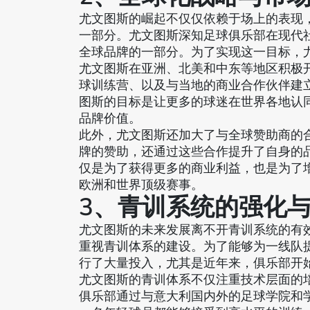
尤文图斯的崛起不仅仅依赖于场上的表现
一部分。尤文图斯深知足球俱乐部在现代
全球品牌的一部分。为了实现这一目标，
尤文图斯在亚洲、北美和中东等地区积极
球训练营、以及与当地的商业合作伙伴建
图斯的目标是让更多的球迷在世界各地认
品牌价值。
此外，尤文图斯还加大了与全球赞助商的
牌的赞助，还通过这些合作提升了自身的
仅是为了获得更多的商业利益，也是为了
欧洲和世界顶级赛事。
3、青训系统的强化
尤文图斯的未来发展离不开青训系统的有
重视青训体系的建设。为了能够为一线队
行了大量投入，尤其是近年来，俱乐部开
尤文图斯的青训体系不仅注重技术层面的
俱乐部通过与意大利国内外的足球学院和