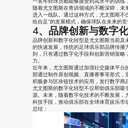
一名年轻球员都能够接受到高水平的训练
随着尤文图斯在青训领域的不断深耕，未
进入一线队。通过这种方式，尤文图斯不
给自足”的发展模式，确保球队在未来的
4、品牌创新与数字
品牌创新和数字化转型是尤文图斯当前及
的快速发展，传统的足球俱乐部品牌传播
到，只有通过数字化手段和创新营销策略
力。
近年来，尤文图斯通过加强社交媒体平台
部通过制作原创视频、直播赛事等形式，
积极参与区块链技术的应用，发行数字商品
尤文图斯的数字化转型不仅帮助俱乐部吸
源。未来，随着数字化技术的不断发展，
科技手段，推动俱乐部在全球体育娱乐市
总结：