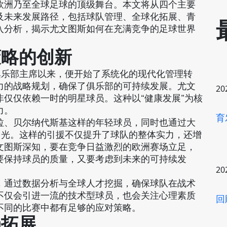
欧洲乃至全球足球的顶级舞台。本文将从四个主要
及未来发展路径，包括球队管理、全球化拓展、青
入分析，揭示尤文图斯如何在充满竞争的足球世界
策略的创新
为俱乐部主席以来，便开始了系统化的现代化管理转
力的战略规划，确保了俱乐部的可持续发展。尤文
20
仅仅依赖一时的明星球员。这种以“健康发展”为核
力。
育
拉、贝尔纳代斯基这样的年轻球员，同时也通过大
目光。这样的引援不仅提升了球队的整体实力，还增
文图斯深知，要在竞争日益激烈的欧洲赛场立足，
要保持球员的质量，又要考虑到未来的可持续发
20
，通过数据分析与全球人才挖掘，确保球队在战术
不仅会引进一流的技术型球员，也会关注心理素质
回
不同的比赛中都有足够的应对策略。
场拓展