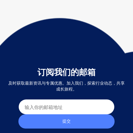
订阅我们的邮箱
及时获取最新资讯与专属优惠。加入我们，探索行业动态，共享
成长旅程。
提交