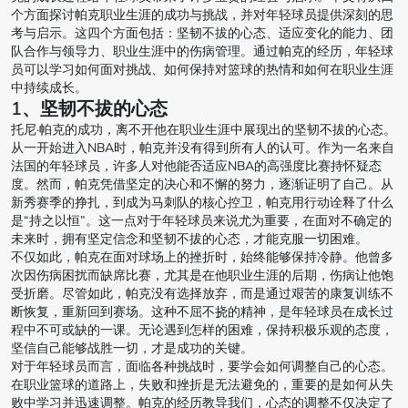
个方面探讨帕克职业生涯的成功与挑战，并对年轻球员提供深刻的思
考与启示。这四个方面包括：坚韧不拔的心态、适应变化的能力、团
队合作与领导力、职业生涯中的伤病管理。通过帕克的经历，年轻球
员可以学习如何面对挑战、如何保持对篮球的热情和如何在职业生涯
中持续成长。
1、坚韧不拔的心态
托尼·帕克的成功，离不开他在职业生涯中展现出的坚韧不拔的心态。
从一开始进入NBA时，帕克并没有得到所有人的认可。作为一名来自
法国的年轻球员，许多人对他能否适应NBA的高强度比赛持怀疑态
度。然而，帕克凭借坚定的决心和不懈的努力，逐渐证明了自己。从
新秀赛季的挣扎，到成为马刺队的核心控卫，帕克用行动诠释了什么
是“持之以恒”。这一点对于年轻球员来说尤为重要，在面对不确定的
未来时，拥有坚定信念和坚韧不拔的心态，才能克服一切困难。
不仅如此，帕克在面对球场上的挫折时，始终能够保持冷静。他曾多
次因伤病困扰而缺席比赛，尤其是在他职业生涯的后期，伤病让他饱
受折磨。尽管如此，帕克没有选择放弃，而是通过艰苦的康复训练不
断恢复，重新回到赛场。这种不屈不挠的精神，是年轻球员在成长过
程中不可或缺的一课。无论遇到怎样的困难，保持积极乐观的态度，
坚信自己能够战胜一切，才是成功的关键。
对于年轻球员而言，面临各种挑战时，要学会如何调整自己的心态。
在职业篮球的道路上，失败和挫折是无法避免的，重要的是如何从失
败中学习并迅速调整。帕克的经历教导我们，心态的调整不仅决定了