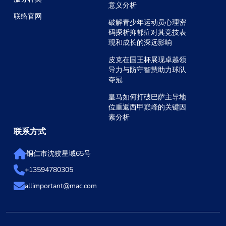
意义分析
联络官网
破解青少年运动员心理密
码探析抑郁症对其竞技表
现和成长的深远影响
皮克在国王杯展现卓越领
导力与防守智慧助力球队
夺冠
皇马如何打破巴萨主导地
位重返西甲巅峰的关键因
素分析
联系方式
铜仁市沈狡星域65号
+13594780305
allimportant@mac.com