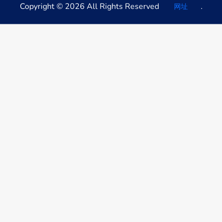
Copyright © 2026 All Rights Reserved
.
网址