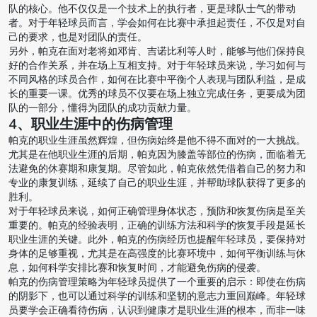
队的核心。他不仅仅是一个技术上的执行者，更是球队士气的带动
者。对于年轻球员而言，学会如何在比赛中承担起责任，不仅是对自
己的要求，也是对团队的责任。
另外，帕克在面对老将如邓肯、吉诺比利等人时，能够与他们保持良
好的合作关系，并在场上互相支持。对于年轻球员来说，学习如何与
不同风格的球员合作，如何在比赛中平衡个人表现与团队利益，是成
长的重要一课。优秀的球员不仅要在场上独立完成任务，更要成为团
队的一部分，懂得为团队的成功贡献力量。
4、职业生涯中的伤病管理
帕克的职业生涯虽然辉煌，但伤病始终是他不得不面对的一大挑战。
尤其是在他职业生涯的后期，帕克因为膝盖等部位的伤病，面临着无
法避免的休赛期和康复期。尽管如此，帕克依然凭借着自己的努力和
专业的康复训练，延续了自己的职业生涯，并帮助球队获得了更多的
胜利。
对于年轻球员来说，如何正确管理身体状态，预防和恢复伤病是至关
重要的。帕克的经验表明，正确的训练方法和科学的恢复手段是延长
职业生涯的关键。此外，帕克的伤病经历也提醒年轻球员，要保持对
身体的足够重视，尤其是在高强度的比赛环境中，如何平衡训练与休
息，如何科学安排比赛和恢复时间，才能避免伤病的侵袭。
帕克的伤病管理策略为年轻球员提供了一个重要的启示：即使在伤病
的阴影下，也可以通过科学的训练和坚韧的意志力重回巅峰。年轻球
员要学会正确看待伤病，认识到健康才是职业生涯的根本，而非一味