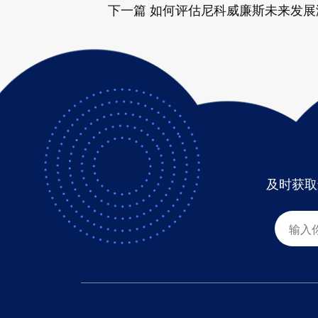
下一篇
如何评估尼科威廉斯未来发展
及时获取