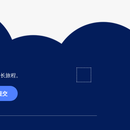
成长旅程。
提交