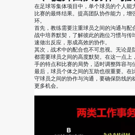
在足球等集体项目中，单个球员的个人能
比赛的最终结果。提高团队协作能力，增
环。
首先，教练需要注重球员之间的沟通与配
战中培养默契，了解彼此的跑位习惯与传
速做出反应，形成高效的协作。
其次，战术中的配合也不可忽视。无论是
都需要球员之间的高度默契。在这一点上
手的特点和比赛的局势，适时调整阵容与
最后，球员个体之间的互助也很重要。在
守球员之间的协作与沟通，要确保防线的
更多机会。