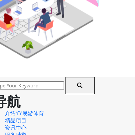
导航
介绍YY易游体育
精品项目
资讯中心