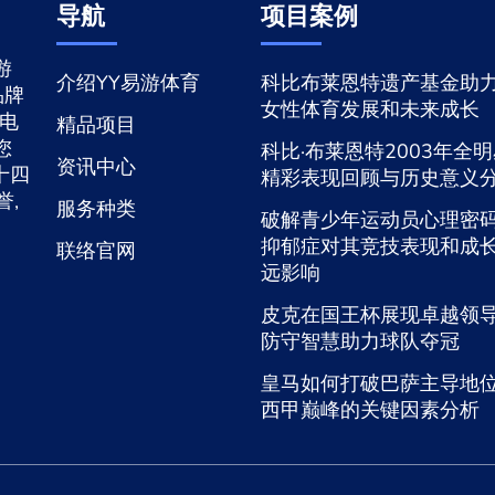
导航
项目案例
游
介绍YY易游体育
科比布莱恩特遗产基金助
品牌
女性体育发展和未来成长
,电
精品项目
您
科比·布莱恩特2003年全
资讯中心
十四
精彩表现回顾与历史意义
誉,
服务种类
破解青少年运动员心理密
抑郁症对其竞技表现和成
联络官网
远影响
皮克在国王杯展现卓越领
防守智慧助力球队夺冠
皇马如何打破巴萨主导地
西甲巅峰的关键因素分析