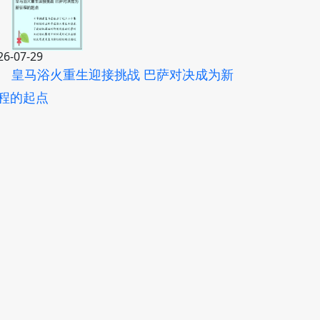
26-07-29
皇马浴火重生迎接挑战 巴萨对决成为新
程的起点