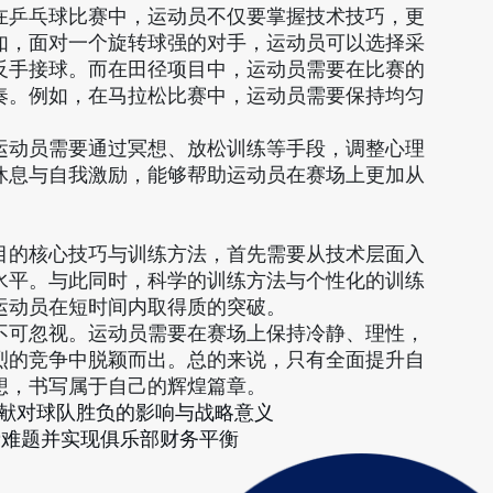
在乒乓球比赛中，运动员不仅要掌握技术技巧，更
如，面对一个旋转球强的对手，运动员可以选择采
反手接球。而在田径项目中，运动员需要在比赛的
奏。例如，在马拉松比赛中，运动员需要保持均匀
运动员需要通过冥想、放松训练等手段，调整心理
休息与自我激励，能够帮助运动员在赛场上更加从
目的核心技巧与训练方法，首先需要从技术层面入
水平。与此同时，科学的训练方法与个性化的训练
运动员在短时间内取得质的突破。
不可忽视。运动员需要在赛场上保持冷静、理性，
烈的竞争中脱颖而出。总的来说，只有全面提升自
想，书写属于自己的辉煌篇章。
献对球队胜负的影响与战略意义
费难题并实现俱乐部财务平衡