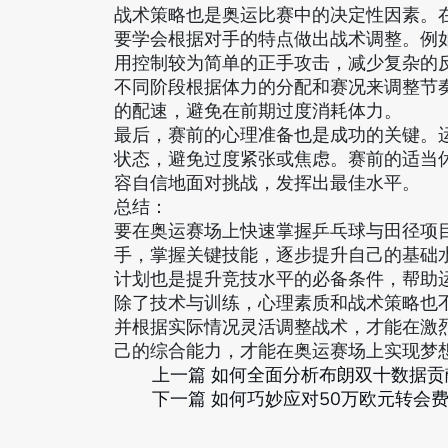
战术策略也是奥运比赛中的决定性因素。
要学会根据对手的特点做出战术调整。例
用控制较为简单的正手攻击，减少复杂的
不同阶段根据体力的分配和赛况来调整节
的配速，避免在前期过度消耗体力。
最后，赛前的心理准备也是成功的关键。
状态，避免过度紧张或焦虑。赛前的适当
容自信地面对挑战，发挥出最佳水平。
总结：
要在奥运赛场上快速掌握乒乓球与田径项
手，掌握关键技能，逐步提升自己的基础
计划也是提升竞技水平的必备条件，帮助
除了技术与训练，心理素质和战术策略也
并根据实际情况灵活调整战术，才能在激
己的综合能力，才能在奥运赛场上实现梦
上一篇
如何全面分析布朗双十数据贡
下一篇
如何巧妙应对50万欧元转会