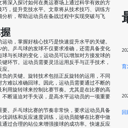
文将深入探讨如何在奥运赛场上通过科学有效的方
技巧，提升竞技水平。文章将从技术技巧、训练方
细分析，帮助运动员在备战过程中实现突破与飞
掌握
的运动，掌握好核心技巧是快速提升水平的关键。
少的。乒乓球的发球不仅要求准确，还需具备变化
20
短球与长球的变化，运动员可以增加对方接发球的
关键环节。运动员需要灵活运用反手与正手技术，
育
反应。
胜负的关键。旋转技术包括正反旋转的运用，不同
对方难以准确回球。因此，运动员需要通过不断的
及利用旋转球来控制比赛节奏。尤其是在比赛的高
20
，不断逼迫对手失误，是高水平运动员的一项重要
重要。乒乓球比赛的节奏非常快，要求运动员具备
回
步伐训练和反应速度训练，运动员能够在比赛中做
且通过合理的站位来增强接球的成功率。快速反应