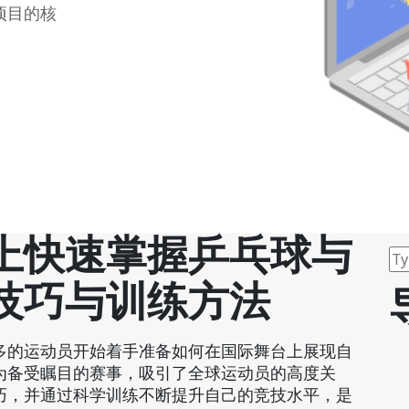
项目的核
上快速掌握乒乓球与
技巧与训练方法
多的运动员开始着手准备如何在国际舞台上展现自
为备受瞩目的赛事，吸引了全球运动员的高度关
巧，并通过科学训练不断提升自己的竞技水平，是