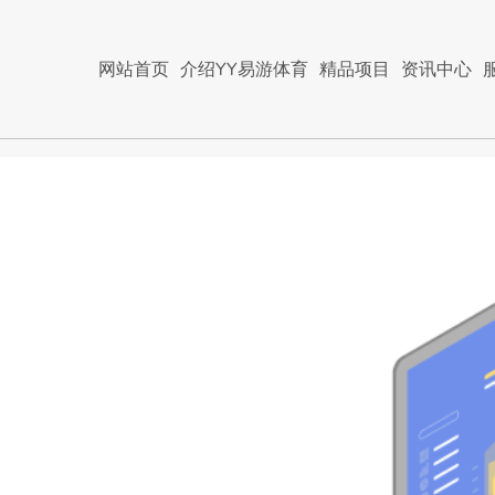
网站首页
介绍YY易游体育
精品项目
资讯中心