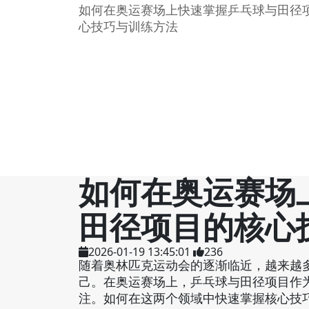
如何在奥运赛场上快速掌握乒乓球与田径
心技巧与训练方法
如何在奥运赛场
田径项目的核心
2026-01-19 13:45:01
236
随着奥林匹克运动会的逐渐临近，越来越
己。在奥运赛场上，乒乓球与田径项目作
注。如何在这两个领域中快速掌握核心技