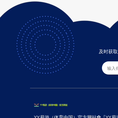
及时获取
YY易游（体育中国）官方网站⚽️『YY易