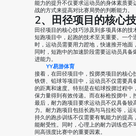
能力的提升不仅要求运动员的身体素质要
战的方式来提高对比赛局势的判断能力。
2、田径项目的核心
田径项目的核心技巧涉及到多项具体的技
短跑项目中，起跑的技术至关重要。一个
时，运动员需要用力蹬地，快速推开地面
同时，短跑中的加速阶段需要运动员具备
进能力。
YY易游体育
接着，在田径项目中，投掷类项目的核心
铁饼、铅球等项目中，运动员不仅需要具
的距离和速度。特别是在铅球投掷过程中
保力量得到有效传递。而在标枪投掷中，
最后，耐力跑项目要求运动员不仅具备较
力。耐力跑项目包括长跑与马拉松等，运
持久的跑步训练不仅需要有氧能力的提高
能耐受性。同时，心理上的耐力训练也不
间高强度比赛中的重要因素。