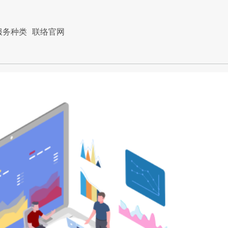
服务种类
联络官网