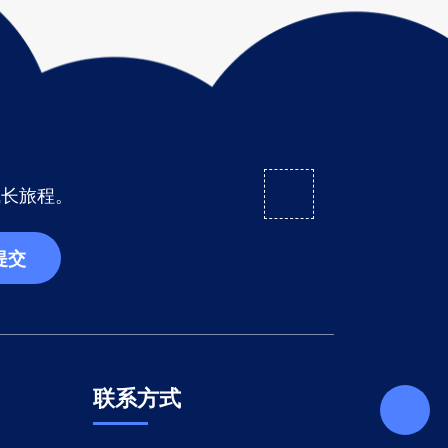
成长旅程。
提交
联系方式