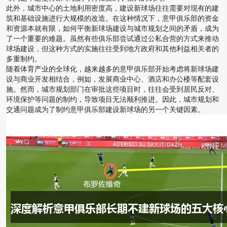
此外，城市中心的土地利用密度高，建设新球场往往需要对现有的建
筑和基础设施进行大规模的改造。在这种情况下，意甲俱乐部的资金
和资源本就有限，如何平衡新球场建设与城市规划之间的矛盾，成为
了一个重要的难题。虽然有些俱乐部尝试通过公私合营的方式来推动
球场建设，但这种方式的实施往往受到地方政府和其他利益相关者的
多重制约。
随着体育产业的全球化，越来越多的意甲俱乐部开始考虑将新球场建
设与商业开发相结合，例如，发展商业中心、酒店和办公楼等配套设
施。然而，城市规划部门在审批这些项目时，往往会受到居民反对、
环境保护等问题的制约，导致项目无法顺利推进。因此，城市规划和
交通问题成为了制约意甲俱乐部建设新球场的另一个关键因素。