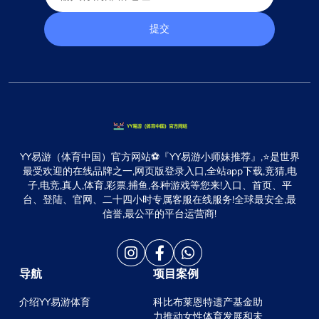
提交
YY易游（体育中国）官方网站⚽️『YY易游小师妹推荐』,⭐️是世界
最受欢迎的在线品牌之一,网页版登录入口,全站app下载,竞猜,电
子,电竞,真人,体育,彩票,捕鱼,各种游戏等您来!入口、首页、平
台、登陆、官网、二十四小时专属客服在线服务!全球最安全,最
信誉,最公平的平台运营商!
导航
项目案例
介绍YY易游体育
科比布莱恩特遗产基金助
力推动女性体育发展和未