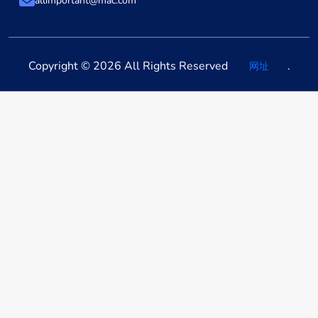
allimportant@mac.com
Copyright © 2026 All Rights Reserved
.
网址