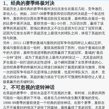
1、经典的赛季终极对决
英超历史上最经典的赛季终极对决往往发生在最后几轮，竞争激烈，
牵动人心。例如，2007-08赛季曼联和切尔西的对决就是一个标志性
事件。曼联和切尔西在赛季最后阶段互相追逐，最终两队在最后一轮
的比赛中展开决战。曼联凭借一场1-0小胜，力压切尔西，赢得了该
赛季的英超冠军。那场比赛的意义不仅仅是因为它决定了冠军归属，
还因为它发生在两个英超历史上最强大的球队之间，体现了英超的无
情与刺激。
另外，2011-12赛季的曼城与曼联的冠军争夺战同样让人难以忘怀。
曼城与曼联在最后一轮时，曼联虽然取得了胜利，但由于曼城在比赛
中的大逆转，最终凭借进球数的优势赢得了英超冠军。曼城的“最后
一分钟”逆转，成为了英超历史上最伟大的时刻之一，尤其是由阿圭
罗在最后一刻打进的决定性进球，这个瞬间震撼了全世界球迷的心。
这些经典赛季的终极对决让球迷们体验到了极度的紧张与激情，而每
一次的冠军争夺战不仅是球场上的较量，也是对球队实力、战术、意
志力的综合考验。英超的魅力就在于它的不可预测性和那些让人肾上
腺素飙升的关键时刻。
2、不可忽视的逆转神话
在英超的赛季中，逆转永远是不可忽视的力量。有时候，比赛的局势
可能在一场比赛的下半场，或者在几分钟内发生翻天覆地的变化。
1998-99赛季的曼联便是一个经典的逆转神话。在那个赛季，曼联在
几乎不被看好的情况下逆转了阿森纳，最终赢得了英超冠军。尤其是