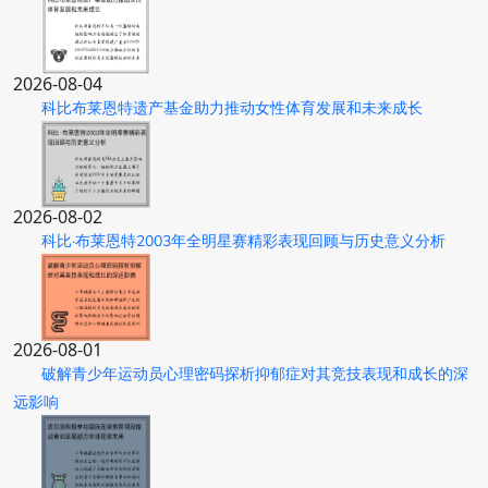
2026-08-04
科比布莱恩特遗产基金助力推动女性体育发展和未来成长
2026-08-02
科比·布莱恩特2003年全明星赛精彩表现回顾与历史意义分析
2026-08-01
破解青少年运动员心理密码探析抑郁症对其竞技表现和成长的深
远影响