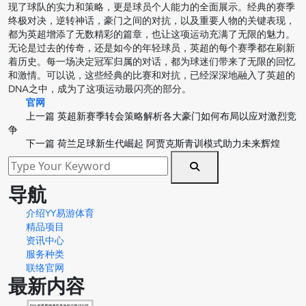
现了球队的实力和策略，更是球员个人能力的全面展示。经典的赛季
终极对决，逆转神话，豪门之间的对抗，以及重要人物的关键表现，
都为英超增添了无数精彩的篇章，也让这项运动充满了无限的魅力。
无论是过去的传奇，还是如今的年轻球员，英超的每个赛季都在刷新
着历史。每一场决定冠军归属的对话，都为球迷们带来了无限的回忆
和激情。可以说，这些经典的比赛和对抗，已经深深地融入了英超的
DNA之中，成为了这项运动最闪亮的部分。
官网
上一篇
英超新赛季转会策略解析各大豪门如何布局以应对激烈竞
争
下一篇
荷兰足球新生代崛起 阿贾克斯青训模式助力未来辉煌
导航
介绍YY易游体育
精品项目
资讯中心
服务种类
联络官网
最新内容