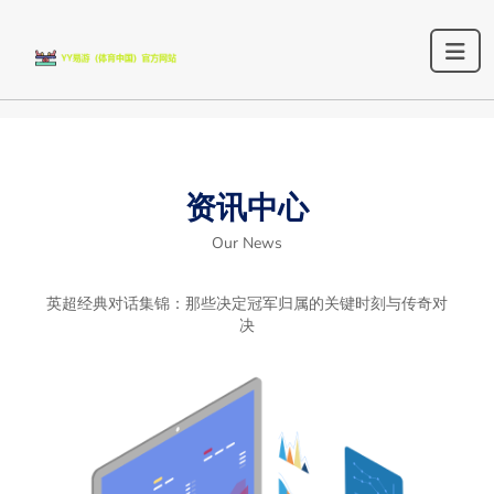
资讯中心
Our News
英超经典对话集锦：那些决定冠军归属的关键时刻与传奇对
决