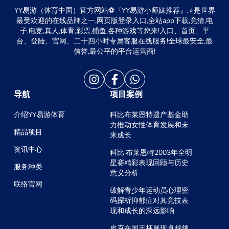
YY易游（体育中国）官方网站⚽️『YY易游小师妹推荐』,⭐️是世界
最受欢迎的在线品牌之一,网页版登录入口,全站app下载,竞猜,电
子,电竞,真人,体育,彩票,捕鱼,各种游戏等您来!入口、首页、平
台、登陆、官网、二十四小时专属客服在线服务!全球最安全,最
信誉,最公平的平台运营商!
导航
项目案例
介绍YY易游体育
科比布莱恩特遗产基金助
力推动女性体育发展和未
精品项目
来成长
资讯中心
科比·布莱恩特2003年全明
星赛精彩表现回顾与历史
服务种类
意义分析
联络官网
破解青少年运动员心理密
码探析抑郁症对其竞技表
现和成长的深远影响
皮克在国王杯展现卓越领