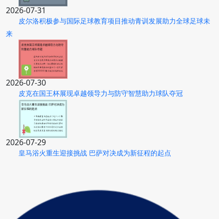
2026-07-31
皮尔洛积极参与国际足球教育项目推动青训发展助力全球足球未
来
2026-07-30
皮克在国王杯展现卓越领导力与防守智慧助力球队夺冠
2026-07-29
皇马浴火重生迎接挑战 巴萨对决成为新征程的起点