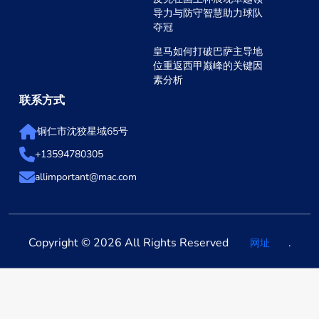
导力与防守智慧助力球队
夺冠
皇马如何打破巴萨主导地
位重返西甲巅峰的关键因
素分析
联系方式
铜仁市沈狡星域65号
+13594780305
allimportant@mac.com
Copyright © 2026 All Rights Reserved
.
网址