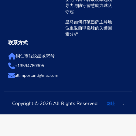
导力与防守智慧助力球队
夺冠
皇马如何打破巴萨主导地
位重返西甲巅峰的关键因
素分析
联系方式
铜仁市沈狡星域65号
+13594780305
allimportant@mac.com
Copyright © 2026 All Rights Reserved
.
网址