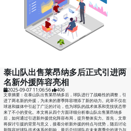
泰山队出售莱昂纳多后正式引进两
名新外援阵容亮相
2025-09-07 11:06:56
406
文章摘要：在泰山队出售莱昂纳多后，球队进行了战略性的调整，引
进了两名新的外援，为未来的赛季阵容增添了新的动力。此举不仅在
球迷和媒体中引起了广泛的讨论，也为球队的战术体系和竞技状态带
来了不小的变化。本文将从四个方面详细分析泰山队出售莱昂纳多
后，如何通过引进新外援优化阵容布局，提升整体实力。首先，文章
将探讨引援的背景与意义，接着分析新外援的特点与优势，随后讨论
新阵容对球队战术体系的影响，最后总结球队在未来赛季中的潜力与