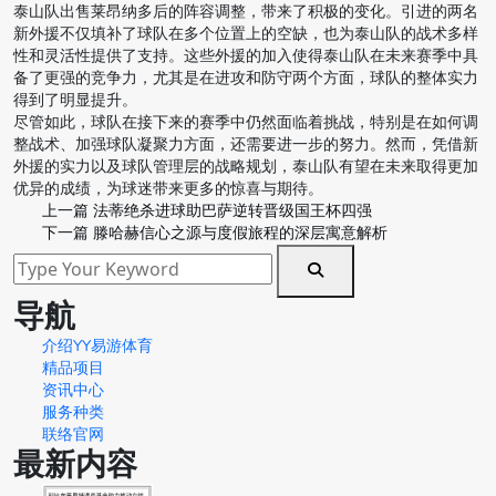
泰山队出售莱昂纳多后的阵容调整，带来了积极的变化。引进的两名
新外援不仅填补了球队在多个位置上的空缺，也为泰山队的战术多样
性和灵活性提供了支持。这些外援的加入使得泰山队在未来赛季中具
备了更强的竞争力，尤其是在进攻和防守两个方面，球队的整体实力
得到了明显提升。
尽管如此，球队在接下来的赛季中仍然面临着挑战，特别是在如何调
整战术、加强球队凝聚力方面，还需要进一步的努力。然而，凭借新
外援的实力以及球队管理层的战略规划，泰山队有望在未来取得更加
优异的成绩，为球迷带来更多的惊喜与期待。
上一篇
法蒂绝杀进球助巴萨逆转晋级国王杯四强
下一篇
滕哈赫信心之源与度假旅程的深层寓意解析
导航
介绍YY易游体育
精品项目
资讯中心
服务种类
联络官网
最新内容