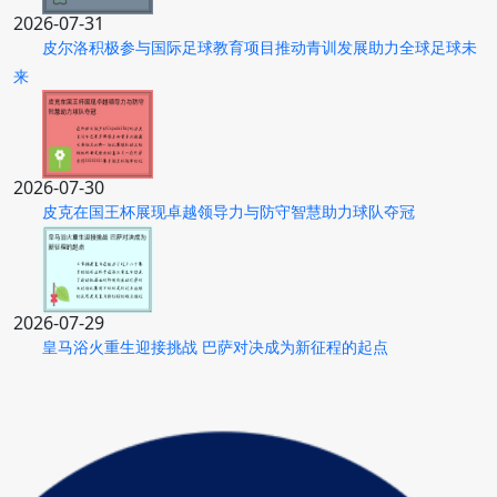
2026-07-31
皮尔洛积极参与国际足球教育项目推动青训发展助力全球足球未
来
2026-07-30
皮克在国王杯展现卓越领导力与防守智慧助力球队夺冠
2026-07-29
皇马浴火重生迎接挑战 巴萨对决成为新征程的起点