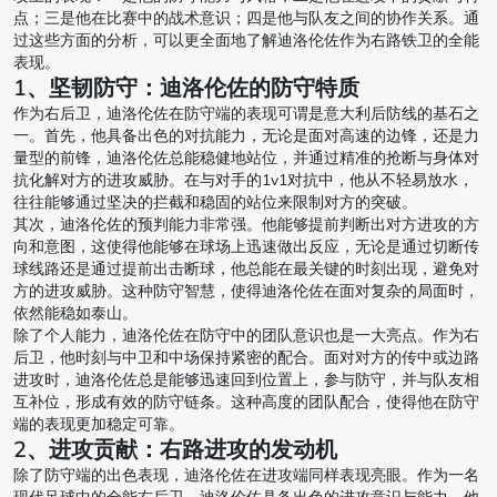
点；三是他在比赛中的战术意识；四是他与队友之间的协作关系。通
过这些方面的分析，可以更全面地了解迪洛伦佐作为右路铁卫的全能
表现。
1、坚韧防守：迪洛伦佐的防守特质
作为右后卫，迪洛伦佐在防守端的表现可谓是意大利后防线的基石之
一。首先，他具备出色的对抗能力，无论是面对高速的边锋，还是力
量型的前锋，迪洛伦佐总能稳健地站位，并通过精准的抢断与身体对
抗化解对方的进攻威胁。在与对手的1v1对抗中，他从不轻易放水，
往往能够通过坚决的拦截和稳固的站位来限制对方的突破。
其次，迪洛伦佐的预判能力非常强。他能够提前判断出对方进攻的方
向和意图，这使得他能够在球场上迅速做出反应，无论是通过切断传
球线路还是通过提前出击断球，他总能在最关键的时刻出现，避免对
方的进攻威胁。这种防守智慧，使得迪洛伦佐在面对复杂的局面时，
依然能稳如泰山。
除了个人能力，迪洛伦佐在防守中的团队意识也是一大亮点。作为右
后卫，他时刻与中卫和中场保持紧密的配合。面对对方的传中或边路
进攻时，迪洛伦佐总是能够迅速回到位置上，参与防守，并与队友相
互补位，形成有效的防守链条。这种高度的团队配合，使得他在防守
端的表现更加稳定可靠。
2、进攻贡献：右路进攻的发动机
除了防守端的出色表现，迪洛伦佐在进攻端同样表现亮眼。作为一名