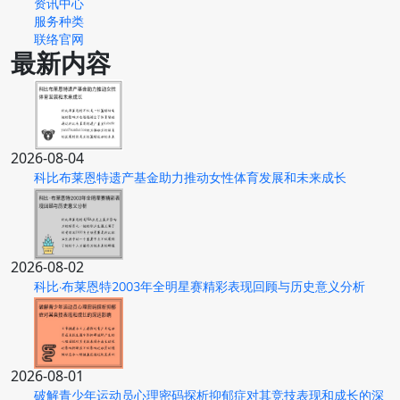
资讯中心
服务种类
联络官网
最新内容
2026-08-04
科比布莱恩特遗产基金助力推动女性体育发展和未来成长
2026-08-02
科比·布莱恩特2003年全明星赛精彩表现回顾与历史意义分析
2026-08-01
破解青少年运动员心理密码探析抑郁症对其竞技表现和成长的深