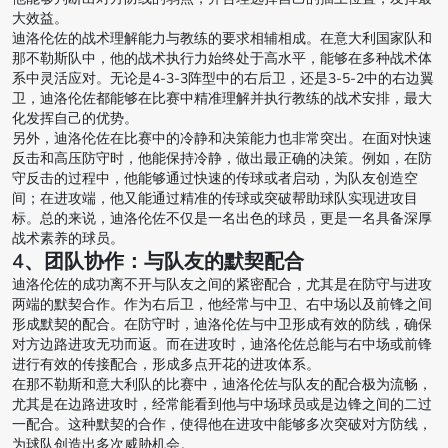
大效益。
迪洛伦佐的战术理解能力与教练的要求相辅相成。在意大利国家队和
那不勒斯队中，他的战术执行力始终处于高水平，能够在多种战术体
系中灵活应对。无论是4-3-3阵型中的右后卫，还是3-5-2中的右边翼
卫，迪洛伦佐都能够在比赛中精准理解并执行教练的战术安排，最大
化发挥自己的优势。
另外，迪洛伦佐在比赛中的冷静和决策能力也非常突出。在面对快速
反击和高压防守时，他能保持冷静，做出最正确的决策。例如，在防
守反击的过程中，他能够通过快速的传球或者启动，为队友创造空
间；在进攻端，他又能通过精准的传球或突破帮助球队实现进攻目
标。总的来说，迪洛伦佐不仅是一名出色的球员，更是一名具备深厚
战术素养的球员。
4、团队协作：与队友的默契配合
迪洛伦佐的成功离不开与队友之间的紧密配合，尤其是在防守与进攻
两端的默契合作。作为右后卫，他经常与中卫、右中场以及前锋之间
形成默契的配合。在防守时，迪洛伦佐与中卫形成有效的防线，确保
对方边路进攻无功而返。而在进攻时，迪洛伦佐总能与右中场或前锋
进行有效的传接配合，形成多点开花的进攻体系。
在那不勒斯和意大利队的比赛中，迪洛伦佐与队友的配合极为流畅，
尤其是在边路进攻时，经常能看到他与中场球员或是边锋之间的二过
一配合。这种默契的合作，使得他在进攻中能够多次突破对方防线，
为球队创造出多次威胁机会。