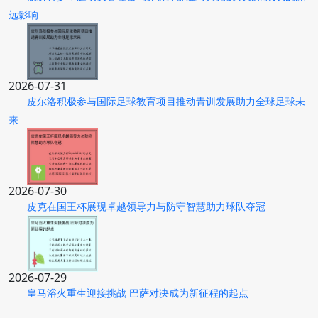
远影响
2026-07-31
皮尔洛积极参与国际足球教育项目推动青训发展助力全球足球未
来
2026-07-30
皮克在国王杯展现卓越领导力与防守智慧助力球队夺冠
2026-07-29
皇马浴火重生迎接挑战 巴萨对决成为新征程的起点