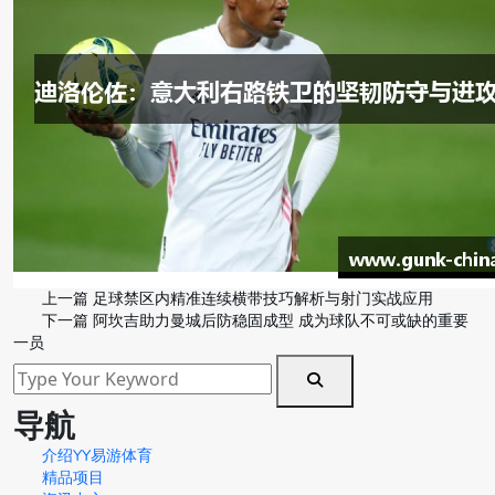
上一篇
足球禁区内精准连续横带技巧解析与射门实战应用
下一篇
阿坎吉助力曼城后防稳固成型 成为球队不可或缺的重要
一员
导航
介绍YY易游体育
精品项目