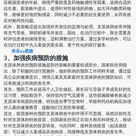
应根据患者的年龄、病情严重程度及药物敏感性等因素，选择合适的
抗生素。新策略中提出，使用针对性较强的药物，如大环内酯类药物
等，能够更好地控制感染，同时减少不必要的抗生素使用，从而有效
应对耐药性问题。
此外，新策略还提出加强对并发症的监测与处理。支原体肺炎常伴随
有支气管炎、肺部积液等并发症，因此，在治疗过程中，医生需要及
时评估患者的病情变化，适时调整治疗方案。通过多学科协作，可以
在治疗过程中为儿童提供更全面、更个性化的医疗服务。
米乐yy易游
3、加强疾病预防的措施
支原体肺炎的预防措施是防控策略的重要组成部分。国家疾控局指
出，除了积极的治疗措施外，做好疾病的预防工作同样关键。通过提
高公众的健康意识，增强儿童及其家庭对支原体肺炎的预防知识，可
以有效减少疾病的发生率。
首先，预防工作从提高个人卫生做起。家长应引导孩子养成良好的生
活习惯，例如勤洗手、保持室内空气流通等，这些措施能够有效减少
支原体等病原的传播。特别是在季节交替时，学校和托幼机构应加强
对儿童的健康教育，提醒他们注意防寒保暖。
其次，疫苗接种在预防支原体肺炎中的作用不可忽视。虽然目前尚无
针对支原体的特效疫苗，但国家疾控局正在加大相关科研投入，推动
针对支原体肺炎的疫苗研发。与此同时，接种其他疫苗（如流感疫
苗）可以减少儿童感染其他病原，间接降低支原体肺炎的发生率。