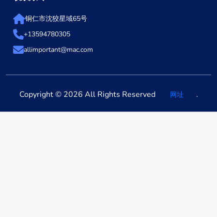
铜仁市沈狡星域65号
+13594780305
allimportant@mac.com
Copyright © 2026 All Rights Reserved
.
网址