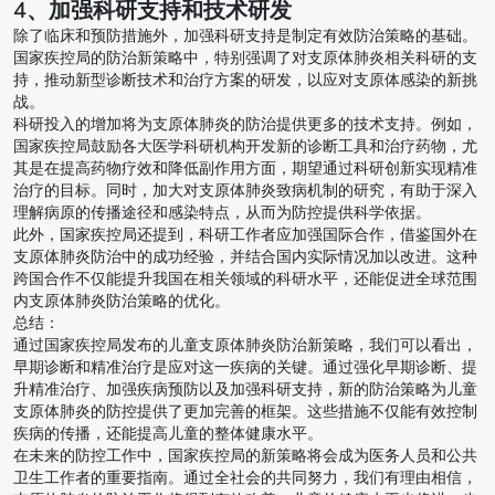
4、加强科研支持和技术研发
除了临床和预防措施外，加强科研支持是制定有效防治策略的基础。
国家疾控局的防治新策略中，特别强调了对支原体肺炎相关科研的支
持，推动新型诊断技术和治疗方案的研发，以应对支原体感染的新挑
战。
科研投入的增加将为支原体肺炎的防治提供更多的技术支持。例如，
国家疾控局鼓励各大医学科研机构开发新的诊断工具和治疗药物，尤
其是在提高药物疗效和降低副作用方面，期望通过科研创新实现精准
治疗的目标。同时，加大对支原体肺炎致病机制的研究，有助于深入
理解病原的传播途径和感染特点，从而为防控提供科学依据。
此外，国家疾控局还提到，科研工作者应加强国际合作，借鉴国外在
支原体肺炎防治中的成功经验，并结合国内实际情况加以改进。这种
跨国合作不仅能提升我国在相关领域的科研水平，还能促进全球范围
内支原体肺炎防治策略的优化。
总结：
通过国家疾控局发布的儿童支原体肺炎防治新策略，我们可以看出，
早期诊断和精准治疗是应对这一疾病的关键。通过强化早期诊断、提
升精准治疗、加强疾病预防以及加强科研支持，新的防治策略为儿童
支原体肺炎的防控提供了更加完善的框架。这些措施不仅能有效控制
疾病的传播，还能提高儿童的整体健康水平。
在未来的防控工作中，国家疾控局的新策略将会成为医务人员和公共
卫生工作者的重要指南。通过全社会的共同努力，我们有理由相信，