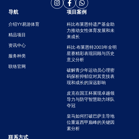
导航
项目案例
介绍YY易游体育
科比布莱恩特遗产基金助
力推动女性体育发展和未
精品项目
来成长
资讯中心
科比·布莱恩特2003年全明
星赛精彩表现回顾与历史
服务种类
意义分析
联络官网
破解青少年运动员心理密
码探析抑郁症对其竞技表
现和成长的深远影响
皮克在国王杯展现卓越领
导力与防守智慧助力球队
夺冠
皇马如何打破巴萨主导地
位重返西甲巅峰的关键因
素分析
联系方式