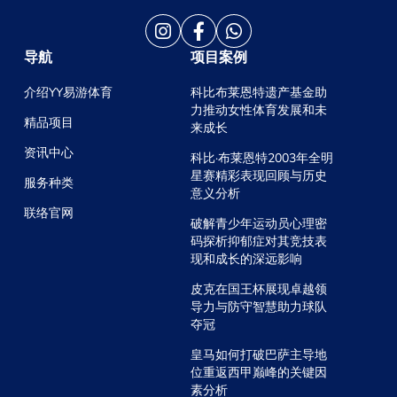
导航
项目案例
介绍YY易游体育
科比布莱恩特遗产基金助
力推动女性体育发展和未
精品项目
来成长
资讯中心
科比·布莱恩特2003年全明
星赛精彩表现回顾与历史
服务种类
意义分析
联络官网
破解青少年运动员心理密
码探析抑郁症对其竞技表
现和成长的深远影响
皮克在国王杯展现卓越领
导力与防守智慧助力球队
夺冠
皇马如何打破巴萨主导地
位重返西甲巅峰的关键因
素分析