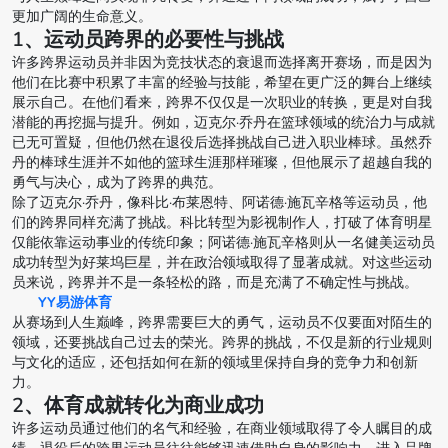
更加广阔的生命意义。
1、运动员跨界的必要性与挑战
许多跨界运动员并非因为竞技状态的衰退而选择离开赛场，而是因为
他们在比赛中积累了丰富的经验与技能，希望在更广泛的舞台上继续
展示自己。在他们看来，跨界不仅仅是一次职业的转换，更是对自我
潜能的再挖掘与提升。例如，迈克尔·乔丹在篮球领域的统治力与成就
已无可置疑，但他仍然在退役后选择挑战自己进入职业棒球。虽然乔
丹的棒球生涯并不如他的篮球生涯那样璀璨，但他展示了超越自我的
勇气与决心，成为了跨界的典范。
除了迈克尔·乔丹，像科比·布莱恩特、阿诺德·施瓦辛格等运动员，他
们的跨界同样充满了挑战。科比转型为影视制作人，打破了体育明星
仅能依靠运动事业的传统印象；阿诺德·施瓦辛格则从一名健美运动员
成功转型为好莱坞巨星，并在政治领域取得了显著成就。对这些运动
员来说，跨界并不是一条轻松的路，而是充满了不确定性与挑战。
YY易游体育
从赛场到人生巅峰，跨界需要巨大的勇气，运动员不仅要面对陌生的
领域，还要挑战自己过去的荣光。跨界的挑战，不仅是新的行业规则
与文化的适应，还包括如何在新的领域里保持自身的竞争力和创新
力。
2、体育成就转化为商业成功
许多运动员通过他们的名气和经验，在商业领域取得了令人瞩目的成