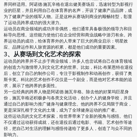
界同样适用。阿诺德·施瓦辛格在退出健美赛场后，迅速转型为影视行
业的巨星，并且利用自己在体育界的名声，开设了健康产品品牌，成
为了健康产业的领军人物。正是这种从赛场到商业的顺畅转型，彰显
了运动员跨界成功的强大潜力。
运动员在商业领域的成功并非偶然，他们通常具备极强的领导力和目
标导向思维。这些能力使他们在企业经营和商业战略中游刃有余。跨
界运动员的成功，给体育界外的人带来了巨大的商业启示：明星效
应、品牌运作和人脉资源的积累，都是他们成功的重要因素。
3、从赛场到文化艺术的探索
运动员的跨界并不止步于商业领域，许多人也尝试将自己在体育领域
的创造力与激情带入到文化艺术的世界。比如，科比·布莱恩特在退役
后，创立了自己的制作公司，专注于影视制作和动画创作，获得了奥
斯卡奖。科比的艺术创作不仅仅是一个副业，而是他对艺术本能的追
求，展示了他跨界的多面性。
另一位经典的跨界人物是阿诺德·施瓦辛格。除去他的好莱坞巨星身
份，施瓦辛格还积极参与各类文化活动，创办个人的健身学校，并且
通过自己的影响力推广健身与健康理念。他的跨界不仅局限于商业，
更是深深扎根于文化的土壤，成为了全球健身运动的推广者。
这些运动员的文化艺术探索，给世界带来了全新的视角与感悟。他们
不仅通过运动获得成就，还在退役后通过电影、书籍、艺术创作等途
径，把自己对生活的理解与感悟传递给了更多人，创造了与众不同的
影响力。