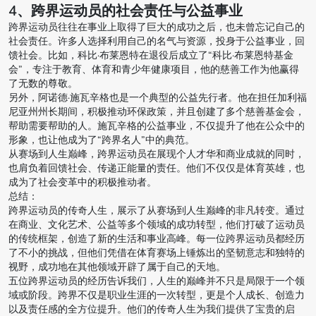
4、跨界运动员的社会责任与公益事业
跨界运动员往往在事业上取得了巨大的成功之后，也未曾忘记自己的
社会责任。许多人选择利用自己的名气与资源，投身于公益事业，回
馈社会。比如，科比·布莱恩特在退役后成立了“科比·布莱恩特基金
会”，专注于教育、体育和青少年健康项目，他的慈善工作为他赢得
了无数的尊敬。
另外，阿诺德·施瓦辛格也是一个典型的公益先行者。他在担任加利福
尼亚州州长期间，积极推动环保政策，并且创建了多个慈善基金会，
帮助需要帮助的人。施瓦辛格的公益事业，不仅提升了他在公众中的
形象，也让他成为了“跨界名人”中的典范。
从赛场到人生巅峰，跨界运动员在展现个人才华和商业成就的同时，
也肩负着回馈社会、传递正能量的责任。他们不仅仅是体育英雄，也
成为了社会变革中的积极推动者。
总结：
跨界运动员的传奇人生，展示了从赛场到人生巅峰的非凡转变。通过
在商业、文化艺术、公益等多个领域的成功转型，他们打破了运动员
的传统框架，创造了新的生活和事业高峰。每一位跨界运动员都经历
了不小的挑战，但他们凭借在体育赛场上锤炼出的坚韧意志和独特的
视野，成功地在其他领域开辟了属于自己的天地。
五位跨界运动员的经历告诉我们，人生的巅峰并不只是局限于一个领
域或阶段。跨界不仅是职业生涯的一次转型，更是个人成长、创造力
以及责任感的全方位提升。他们的传奇人生为我们提供了宝贵的启